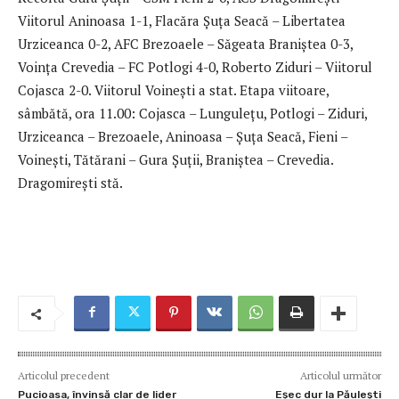
Viitorul Aninoasa 1-1, Flacăra Șuța Seacă – Libertatea
Urziceanca 0-2, AFC Brezoaele – Săgeata Braniștea 0-3,
Voința Crevedia – FC Potlogi 4-0, Roberto Ziduri – Viitorul
Cojasca 2-0. Viitorul Voinești a stat. Etapa viitoare,
sâmbătă, ora 11.00: Cojasca – Lungulețu, Potlogi – Ziduri,
Urziceanca – Brezoaele, Aninoasa – Șuța Seacă, Fieni –
Voinești, Tătărani – Gura Șuții, Braniștea – Crevedia.
Dragomirești stă.
Articolul precedent
Articolul următor
Pucioasa, învinsă clar de lider
Eșec dur la Păulești