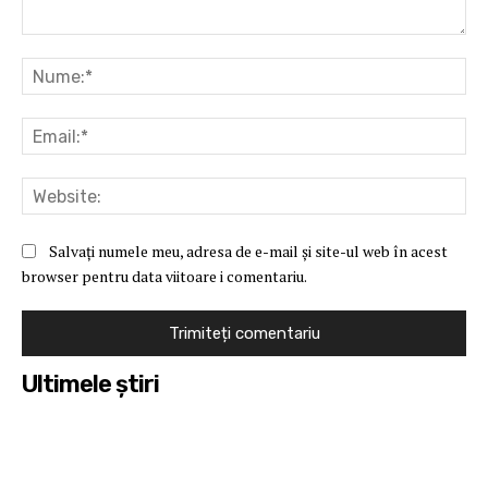
Comentariu:
Nu
Ema
Web
Salvați numele meu, adresa de e-mail și site-ul web în acest
browser pentru data viitoare i comentariu.
Ultimele ştiri