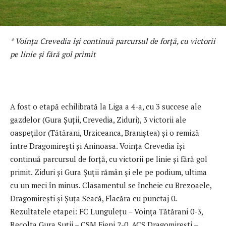
* Voința Crevedia își continuă parcursul de forță, cu victorii
pe linie și fără gol primit
A fost o etapă echilibrată la Liga a 4-a, cu 3 succese ale
gazdelor (Gura Șuții, Crevedia, Ziduri), 3 victorii ale
oaspeților (Tătărani, Urziceanca, Braniștea) și o remiză
între Dragomirești și Aninoasa. Voința Crevedia își
continuă parcursul de forță, cu victorii pe linie și fără gol
primit. Ziduri și Gura Șuții rămân și ele pe podium, ultima
cu un meci în minus. Clasamentul se încheie cu Brezoaele,
Dragomirești și Șuța Seacă, Flacăra cu punctaj 0.
Rezultatele etapei: FC Lungulețu – Voința Tătărani 0-3,
Recolta Gura Șuții – CSM Fieni 2-0, ACS Dragomirești –