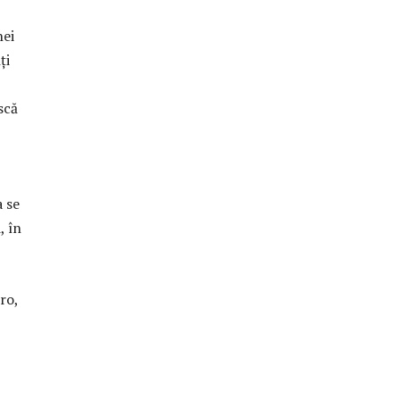
nei
ți
scă
a se
, în
ro,