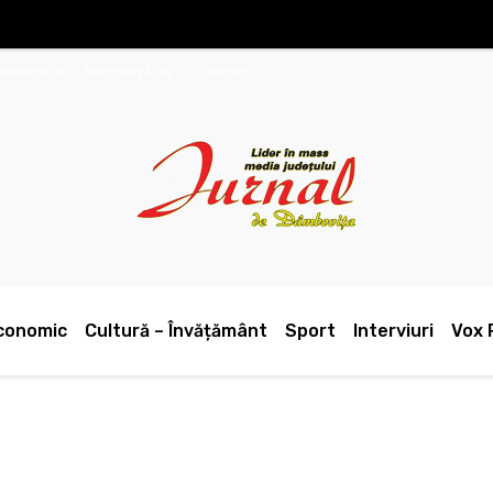
Dâmboviţa
Abonează-te
Contact
conomic
Cultură – Învățământ
Sport
Interviuri
Vox 