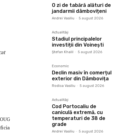
O zi de tabără alături de
jandarmii dâmbovițeni
Andrei Vasiliu
-
5 august 2026
Actualităţi
Stadiul principalelor
investiții din Voinești
cat
Ştefan Khalil
-
5 august 2026
Economic
Declin masiv în comerțul
exterior din Dâmbovița
Rodica Vasiliu
-
5 august 2026
Actualităţi
Cod Portocaliu de
caniculă extremă, cu
temperaturi de 38 de
n OUG
grade
ficia
Andrei Vasiliu
-
5 august 2026