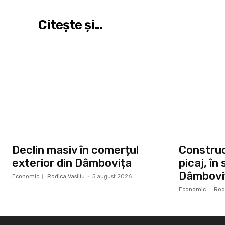
Citeşte şi...
Declin masiv în comerțul
Construcț
exterior din Dâmbovița
picaj, în
Dâmbovi
Economic
Rodica Vasiliu
-
5 august 2026
Economic
Rodi