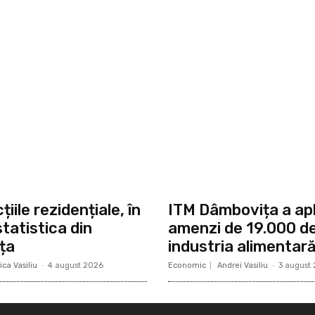
iile rezidențiale, în
ITM Dâmbovița a apl
 statistica din
amenzi de 19.000 de 
ța
industria alimentar
ca Vasiliu
-
4 august 2026
Economic
Andrei Vasiliu
-
3 august