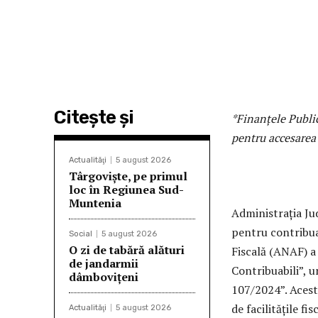
Citeşte şi
*Finanțele Publi
pentru accesarea f
Actualităţi
5 august 2026
Târgoviște, pe primul
loc în Regiunea Sud-
Muntenia
Administrația Ju
pentru contribua
Social
5 august 2026
O zi de tabără alături
Fiscală (ANAF) a 
de jandarmii
Contribuabili”, u
dâmbovițeni
107/2024”. Acest 
de facilitățile f
Actualităţi
5 august 2026