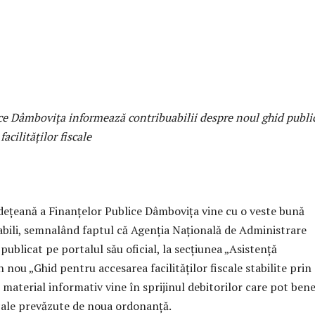
ce Dâmbovița informează contribuabilii despre noul ghid publi
acilităților fiscale
dețeană a Finanțelor Publice Dâmbovița vine cu o veste bună
bili, semnalând faptul că Agenția Națională de Administrare
publicat pe portalul său oficial, la secțiunea „Asistență
n nou „Ghid pentru accesarea facilităților fiscale stabilite pri
material informativ vine în sprijinul debitorilor care pot bene
iscale prevăzute de noua ordonanță.