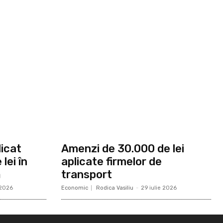
icat
Amenzi de 30.000 de lei
lei în
aplicate firmelor de
ă
transport
 2026
Economic
Rodica Vasiliu
-
29 iulie 2026