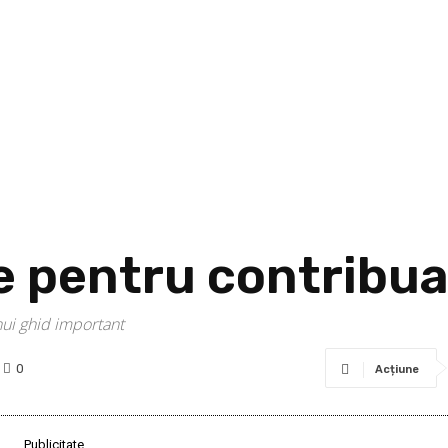
le pentru contribua
ui ghid important
0
Acțiune
Publicitate