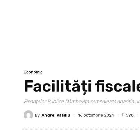
Economic
Facilități fisca
Finanțelor Publice Dâmbovița semnalează apariția un
By
Andrei Vasiliu
598
16 octombrie 2024