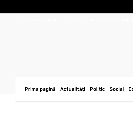
joi, 6 august, 2026
Arhivă
Anunţul tău în Jurnal de 
Prima pagină
Actualități
Politic
Social
E