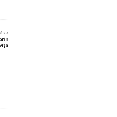
mător
prin
vița