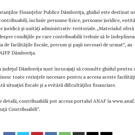
ntanților Finanțelor Publice Dâmbovița, ghidul este destinat u
ontribuabili, inclusiv persoane fizice, persoane juridice, entită
e juridică și unități administrativ-teritoriale. „Materialul oferă
despre condițiile pe care contribuabilii trebuie să le îndeplinea
a de facilitățile fiscale, precum și pașii necesari de urmat”, au
i AJFP Dâmbovița.
n județul Dâmbovița sunt încurajați să consulte ghidul pentru 
inesc toate cerințele necesare pentru a accesa aceste facilități
i situației fiscale și a evitării dificultăților financiare.
 detalii, contribuabilii pot accesa portalul ANAF la www.anaf.
nță Contribuabili”.