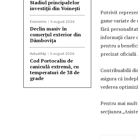
Stadiul principalelor
investiții din Voinești
Potrivit repreze
game variate de c
Economic
5 august 2026
Declin masiv în
fără personalitat
comerțul exterior din
informații clare 
Dâmbovița
pentru a benefici
precizat oficiali
Actualităţi
5 august 2026
Cod Portocaliu de
caniculă extremă, cu
Contribuabilii di
temperaturi de 38 de
grade
asigura că îndepl
vederea optimizări
Pentru mai multe
secțiunea „Asiste