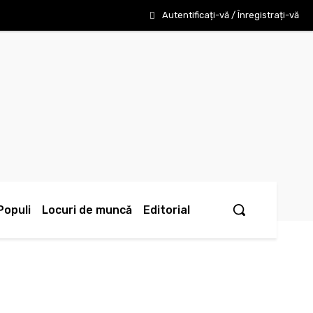
Autentificați-vă / Înregistrați-vă
Populi
Locuri de muncă
Editorial