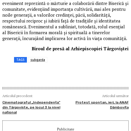
eveniment reprezintă o mărturie a colaborării dintre Biserică și
comunitate, evidențiind importanța cultivării, mai ales pentru
noile generații, a valorilor credinței, păcii, solidarității,
respectului reciproc și iubirii față de tradițiile și identitatea
românească. Evenimentul a subliniat, totodată, rolul esențial
al Bisericii în formarea morală și spirituală a tinerelor
generații, încurajând implicarea lor activă în viața comunității.
Biroul de presă al Arhiepiscopiei Târgoviștei
TAGS
subgarda
Articolul precedent
Articolul următor
Cinematograful „Independența”
Protest spontan, ieri, la ANAF
din Târgoviște, pe locul 3 la nivel
Dâmbovița
național
Publicitate