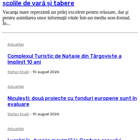
şcolile de vară şi tabere
Vacanţa mare reprezintă un prilej excelent pentru relaxare, dar şi
pentru asimilarea unor informaţii vitale într-un mediu non-formal.
În...
Actualităţi
Complexul Turistic de Nataţie din Târgovişte a
împlinit 10 ani
Ştefan Khalil
-
10 august 2026
Actualităţi
Niculeşti: două proiecte cu fonduri europene sunt în
evaluare
Ştefan Khalil
-
10 august 2026
Actualităţi