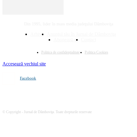
Din 1995, lider în mass media judeţului Dâmboviţa
Arhivă
Anunţul tău în Jurnal de Dâmboviţa
Abonează-te
Contact
Politica de confidenţialitate
Politica Cookies
Accesează vechiul site
Facebook
© Copyright - Jurnal de Dâmboviţa. Toate drepturile rezervate