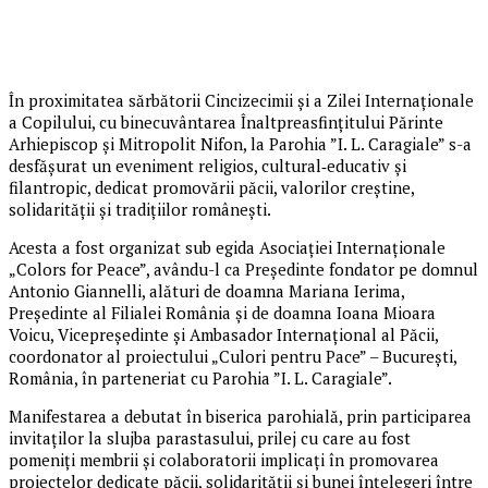
În proximitatea sărbătorii Cincizecimii și a Zilei Internaționale
a Copilului, cu binecuvântarea Înaltpreasfințitului Părinte
Arhiepiscop și Mitropolit Nifon, la Parohia ”I. L. Caragiale” s-a
desfășurat un eveniment religios, cultural‑educativ și
filantropic, dedicat promovării păcii, valorilor creștine,
solidarității și tradițiilor românești.
Acesta a fost organizat sub egida Asociației Internaționale
„Colors for Peace”, avându-l ca Președinte fondator pe domnul
Antonio Giannelli, alături de doamna Mariana Ierima,
Președinte al Filialei România și de doamna Ioana Mioara
Voicu, Vicepreședinte și Ambasador Internațional al Păcii,
coordonator al proiectului „Culori pentru Pace” – București,
România, în parteneriat cu Parohia ”I. L. Caragiale”.
Manifestarea a debutat în biserica parohială, prin participarea
invitaților la slujba parastasului, prilej cu care au fost
pomeniți membrii și colaboratorii implicați în promovarea
proiectelor dedicate păcii, solidarității și bunei înțelegeri între