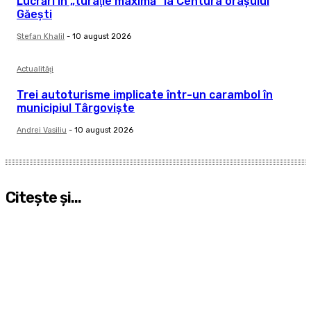
Lucrări în „turaţie maximă” la Centura oraşului
Găeşti
Ştefan Khalil
-
10 august 2026
Actualităţi
Trei autoturisme implicate într-un carambol în
municipiul Târgovişte
Andrei Vasiliu
-
10 august 2026
Citeşte şi...