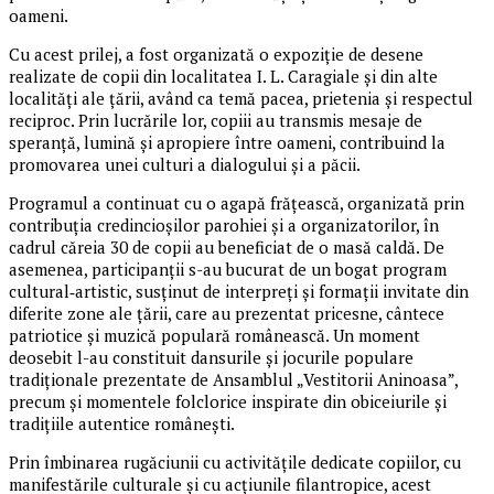
oameni.
Cu acest prilej, a fost organizată o expoziție de desene
realizate de copii din localitatea I. L. Caragiale și din alte
localități ale țării, având ca temă pacea, prietenia și respectul
reciproc. Prin lucrările lor, copiii au transmis mesaje de
speranță, lumină și apropiere între oameni, contribuind la
promovarea unei culturi a dialogului și a păcii.
Programul a continuat cu o agapă frățească, organizată prin
contribuția credincioșilor parohiei și a organizatorilor, în
cadrul căreia 30 de copii au beneficiat de o masă caldă. De
asemenea, participanții s-au bucurat de un bogat program
cultural‑artistic, susținut de interpreți și formații invitate din
diferite zone ale țării, care au prezentat pricesne, cântece
patriotice și muzică populară românească. Un moment
deosebit l-au constituit dansurile și jocurile populare
tradiționale prezentate de Ansamblul „Vestitorii Aninoasa”,
precum și momentele folclorice inspirate din obiceiurile și
tradițiile autentice românești.
Prin îmbinarea rugăciunii cu activitățile dedicate copiilor, cu
manifestările culturale și cu acțiunile filantropice, acest