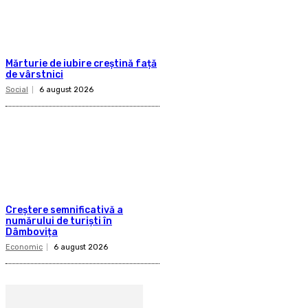
Mărturie de iubire creștină față
de vârstnici
Social
6 august 2026
Creștere semnificativă a
numărului de turiști în
Dâmbovița
Economic
6 august 2026