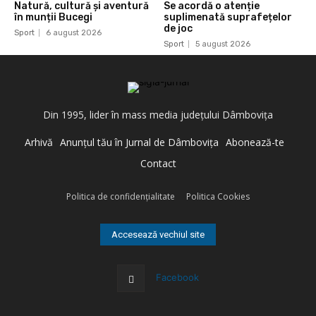
Natură, cultură și aventură
Se acordă o atenție
în munții Bucegi
suplimenată suprafețelor
de joc
Sport
6 august 2026
Sport
5 august 2026
Din 1995, lider în mass media judeţului Dâmboviţa
Arhivă
Anunţul tău în Jurnal de Dâmboviţa
Abonează-te
Contact
Politica de confidenţialitate
Politica Cookies
Accesează vechiul site
Facebook