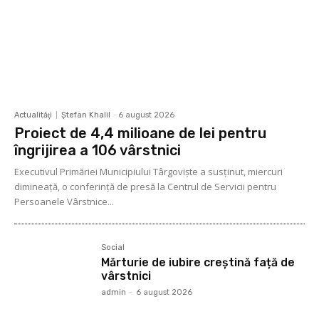
Actualităţi
Ştefan Khalil
-
6 august 2026
Proiect de 4,4 milioane de lei pentru
îngrijirea a 106 vârstnici
Executivul Primăriei Municipiului Târgoviște a susținut, miercuri
dimineață, o conferință de presă la Centrul de Servicii pentru
Persoanele Vârstnice...
Social
Mărturie de iubire creștină față de
vârstnici
admin
-
6 august 2026