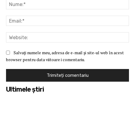
Nu
Ema
Web
Salvați numele meu, adresa de e-mail și site-ul web în acest
browser pentru data viitoare i comentariu.
Ultimele ştiri