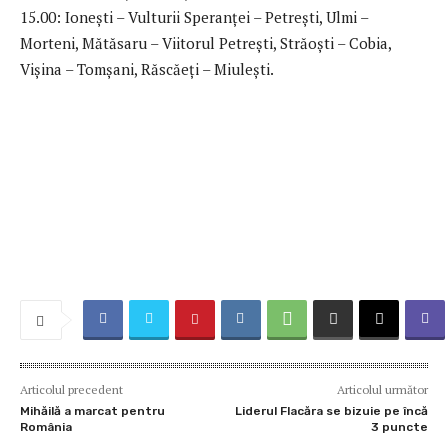
15.00: Ionești – Vulturii Speranței – Petrești, Ulmi –
Morteni, Mătăsaru – Viitorul Petrești, Străoști – Cobia,
Vișina – Tomșani, Răscăeți – Miulești.
Articolul precedent
Articolul următor
Mihăilă a marcat pentru
Liderul Flacăra se bizuie pe încă
România
3 puncte