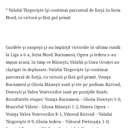
* Valahii Târgoviște își continuă parcursul de forță în Seria
Nord, cu victorii și fără gol primit
Gazdele și oaspeții și-au împărțit victoriile în ultima rundă
la Liga a 6-a, Seria Nord. Buciumeni, Ogrea și Iedera s-au
impus acasă, în timp ce Mănești, Valahii și Gura Ocniței au
câștigat în deplasare. Valahii Târgoviște își continuă
parcursul de forță, cu victorii și fără gol primit. Voința
Buciumeni și Gloria Mănești sunt și ele pe podium. Răzvad,
Doicești și Valea Voievozilor sunt pe pozițiile finale.
Rezultatele etapei: Voința Buciumeni – Gloria Doicești 3-0,
Muscelul Văleni – Gloria Mănești 1-2, Unirea Ogrea –
Voința Valea Voievozilor 8-1, Viitorul Răzvad – Valahii
Târgoviște 0-9, Gloria Iedera – Viitorul Pietroșița 1-0,