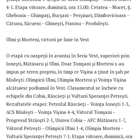
4-1. Etapa viitoare, duminică, ora 15.00: Cetatea – Nucet, Ș.
Gheboaia – Ghimpați, Bucșani – Perșinari, Dâmbovicioara –
Cătunu, Săcueni – Ghinești, Frasinu – Produlești.
Ulmi și Morteni, victorii pe linie în Vest
O etapă cu oaspeții în avantaj în Seria Vest, superiori prin
Ionești, Mătăsaru și Ulmi. Doar Tomșani și Morteni s-au
impus pe teren propriu, în timp ce Vișina a ținut în șah pe
Miulești. Olimpicii Ulmi, Olimpia Morteni și Voința Vișina
alcătuiesc podiumul în Vest. Clasamentul se încheie cu
echipele din Cobia, Răscăeți și Vulturii Speranței Petrești.
Rezultatele etapei: Petrolul Răscăeți – Voința Ionești 1-3,
ACS Miulești – Voința Vișina 4-4, Viitorul Tomșani –
Progresul Străoști 2-1, Unirea Cobia – AFC Mătăsaru 1-7,
Viitorul Petrești – Olimpicii Ulmi 1-4, Olimpia Morteni –
Vulturii Speranței Petrești 7-1. Etapa viitoare, duminică, ora