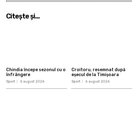
Citeşte şi...
Chindia începe sezonul cu o
Croitoru, resemnat după
înfrângere
eșecul de la Timișoara
Sport
6 august 2026
Sport
6 august 2026