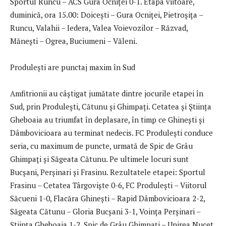
Sportul Runcu – ACS Gura Ocniței 0-1. Etapa viitoare,
duminică, ora 15.00: Doicești – Gura Ocniței, Pietroșița –
Runcu, Valahii – Iedera, Valea Voievozilor – Răzvad,
Mănești – Ogrea, Buciumeni – Văleni.
Produlești are punctaj maxim în Sud
Amfitrionii au câștigat jumătate dintre jocurile etapei în
Sud, prin Produlești, Cătunu și Ghimpați. Cetatea și Știința
Gheboaia au triumfat în deplasare, în timp ce Ghinești și
Dâmbovicioara au terminat nedecis. FC Produlești conduce
seria, cu maximum de puncte, urmată de Spic de Grâu
Ghimpați și Săgeata Cătunu. Pe ultimele locuri sunt
Bucșani, Perșinari și Frasinu. Rezultatele etapei: Sportul
Frasinu – Cetatea Târgoviște 0-6, FC Produlești – Viitorul
Săcueni 1-0, Flacăra Ghinești – Rapid Dâmbovicioara 2-2,
Săgeata Cătunu – Gloria Bucșani 3-1, Voința Perșinari –
Știința Gheboaia 1-2, Spic de Grâu Ghimpați – Unirea Nucet