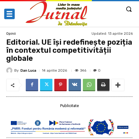
Updated:
13 aprilie 2026
Opinii
Editorial. UE își redefinește poziția
în contextul competitivității
globale
By
Dan Luca
346
14 aprilie 2026
0
Publicitate