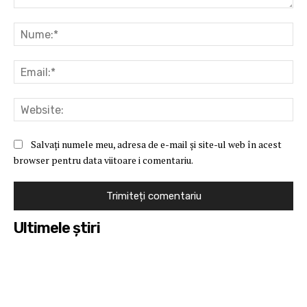
Comentariu:
Nu
Ema
Web
Salvați numele meu, adresa de e-mail și site-ul web în acest
browser pentru data viitoare i comentariu.
Ultimele ştiri