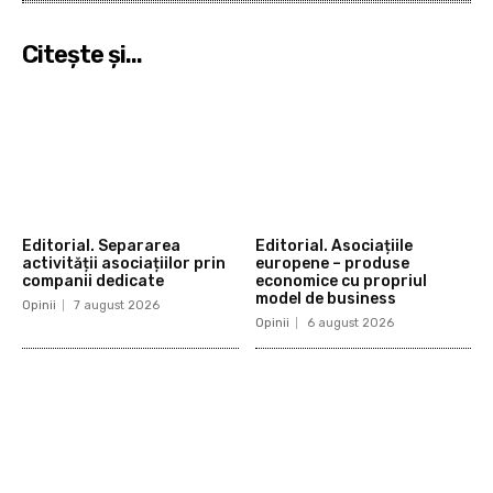
Citeşte şi...
Editorial. Separarea
Editorial. Asociațiile
activității asociațiilor prin
europene – produse
companii dedicate
economice cu propriul
model de business
Opinii
7 august 2026
Opinii
6 august 2026