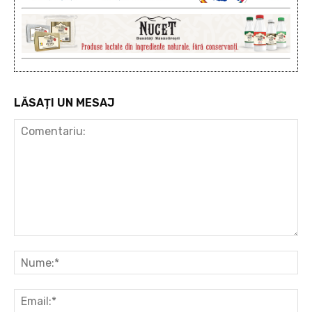
LĂSAȚI UN MESAJ
Comentariu:
Nu
Ema