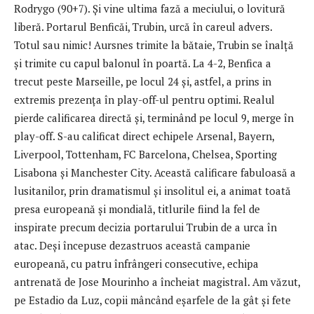
Rodrygo (90+7). Și vine ultima fază a meciului, o lovitură
liberă. Portarul Benficăi, Trubin, urcă în careul advers.
Totul sau nimic! Aursnes trimite la bătaie, Trubin se înalță
și trimite cu capul balonul în poartă. La 4-2, Benfica a
trecut peste Marseille, pe locul 24 și, astfel, a prins in
extremis prezența în play-off-ul pentru optimi. Realul
pierde calificarea directă și, terminând pe locul 9, merge în
play-off. S-au calificat direct echipele Arsenal, Bayern,
Liverpool, Tottenham, FC Barcelona, Chelsea, Sporting
Lisabona și Manchester City. Această calificare fabuloasă a
lusitanilor, prin dramatismul și insolitul ei, a animat toată
presa europeană și mondială, titlurile fiind la fel de
inspirate precum decizia portarului Trubin de a urca în
atac. Deși începuse dezastruos această campanie
europeană, cu patru înfrângeri consecutive, echipa
antrenată de Jose Mourinho a încheiat magistral. Am văzut,
pe Estadio da Luz, copii mâncând eșarfele de la gât și fete