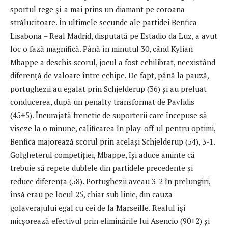
sportul rege și-a mai prins un diamant pe coroana
strălucitoare. În ultimele secunde ale partidei Benfica
Lisabona – Real Madrid, disputată pe Estadio da Luz, a avut
loc o fază magnifică. Până în minutul 30, când Kylian
Mbappe a deschis scorul, jocul a fost echilibrat, neexistând
diferență de valoare între echipe. De fapt, până la pauză,
portughezii au egalat prin Schjelderup (36) și au preluat
conducerea, după un penalty transformat de Pavlidis
(45+5). Încurajată frenetic de suporterii care începuse să
viseze la o minune, calificarea în play-off-ul pentru optimi,
Benfica majorează scorul prin același Schjelderup (54), 3-1.
Golgheterul competiției, Mbappe, își aduce aminte că
trebuie să repete dublele din partidele precedente și
reduce diferența (58). Portughezii aveau 3-2 în prelungiri,
însă erau pe locul 25, chiar sub linie, din cauza
golaverajului egal cu cei de la Marseille. Realul își
micșorează efectivul prin eliminările lui Asencio (90+2) și