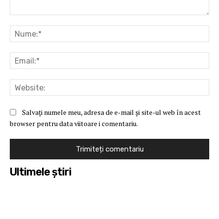
Comentariu:
Nu
Ema
Web
Salvați numele meu, adresa de e-mail și site-ul web în acest
browser pentru data viitoare i comentariu.
Ultimele ştiri