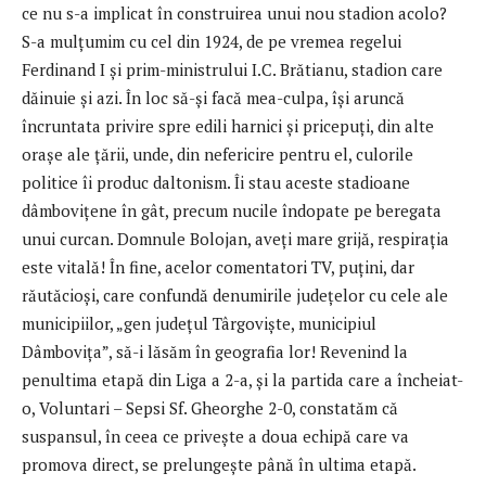
ce nu s-a implicat în construirea unui nou stadion acolo?
S-a mulțumim cu cel din 1924, de pe vremea regelui
Ferdinand I și prim-ministrului I.C. Brătianu, stadion care
dăinuie și azi. În loc să-și facă mea-culpa, își aruncă
încruntata privire spre edili harnici și pricepuți, din alte
orașe ale țării, unde, din nefericire pentru el, culorile
politice îi produc daltonism. Îi stau aceste stadioane
dâmbovițene în gât, precum nucile îndopate pe beregata
unui curcan. Domnule Bolojan, aveți mare grijă, respirația
este vitală! În fine, acelor comentatori TV, puțini, dar
răutăcioși, care confundă denumirile județelor cu cele ale
municipiilor, „gen județul Târgoviște, municipiul
Dâmbovița”, să-i lăsăm în geografia lor! Revenind la
penultima etapă din Liga a 2-a, și la partida care a încheiat-
o, Voluntari – Sepsi Sf. Gheorghe 2-0, constatăm că
suspansul, în ceea ce privește a doua echipă care va
promova direct, se prelungește până în ultima etapă.