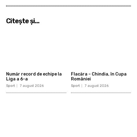
Citeşte şi...
Număr record de echipe la
Flacăra – Chindia, în Cupa
Liga a 6-a
României
Sport
7 august 2026
Sport
7 august 2026