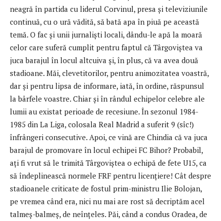
neagră în partida cu liderul Corvinul, presa și televiziunile
continuă, cu o ură vădită, să bată apa în piuă pe această
temă. O fac și unii jurnaliști locali, dându-le apă la moară
celor care suferă cumplit pentru faptul că Târgoviștea va
juca barajul în locul altcuiva și, în plus, că va avea două
stadioane. Măi, clevetitorilor, pentru animozitatea voastră,
dar și pentru lipsa de informare, iată, în ordine, răspunsul
la bârfele voastre. Chiar și în rândul echipelor celebre ale
lumii au existat perioade de recesiune. În sezonul 1984-
1985 din La Liga, colosala Real Madrid a suferit 9 (sîc!)
înfrângeri consecutive. Apoi, ce vină are Chindia că va juca
barajul de promovare în locul echipei FC Bihor? Probabil,
ați fi vrut să le trimită Târgoviștea o echipă de fete U15, ca
să îndeplinească normele FRF pentru licențiere! Cât despre
stadioanele criticate de fostul prim-ministru Ilie Bolojan,
pe vremea când era, nici nu mai are rost să decriptăm acel
talmeș-balmeș, de neînțeles. Păi, când a condus Oradea, de