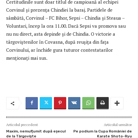
Certitudinile sunt doar titlul de campioană al echipei
Corvinul și prezența Chindiei la baraj. Partidele de
sâmbătă, Corvinul – FC Bihor, Sepsi – Chindia și Steaua –
Voluntari, încep la ora 11.00. Dacă Sepsi va promova sau
nu nu direct, asta depinde și de Chindia. O victorie a
târgoviștenilor în Covasna, după reușița din fața
Corvinului, ar închide gura tuturor contestatarilor
menționați mai sus.
Articolul precedent
Articolul următor
Maxim, nemulțumit după eșecul
Pe podium la Cupa României de
de la Târgoviște
Karate Shoto-Ryu