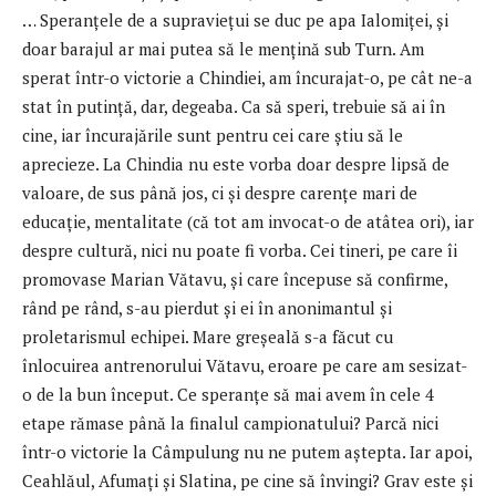
… Speranțele de a supraviețui se duc pe apa Ialomiței, și
doar barajul ar mai putea să le mențină sub Turn. Am
sperat într-o victorie a Chindiei, am încurajat-o, pe cât ne-a
stat în putință, dar, degeaba. Ca să speri, trebuie să ai în
cine, iar încurajările sunt pentru cei care știu să le
aprecieze. La Chindia nu este vorba doar despre lipsă de
valoare, de sus până jos, ci și despre carențe mari de
educație, mentalitate (că tot am invocat-o de atâtea ori), iar
despre cultură, nici nu poate fi vorba. Cei tineri, pe care îi
promovase Marian Vătavu, și care începuse să confirme,
rând pe rând, s-au pierdut și ei în anonimantul și
proletarismul echipei. Mare greșeală s-a făcut cu
înlocuirea antrenorului Vătavu, eroare pe care am sesizat-
o de la bun început. Ce speranțe să mai avem în cele 4
etape rămase până la finalul campionatului? Parcă nici
într-o victorie la Câmpulung nu ne putem aștepta. Iar apoi,
Ceahlăul, Afumați și Slatina, pe cine să învingi? Grav este și