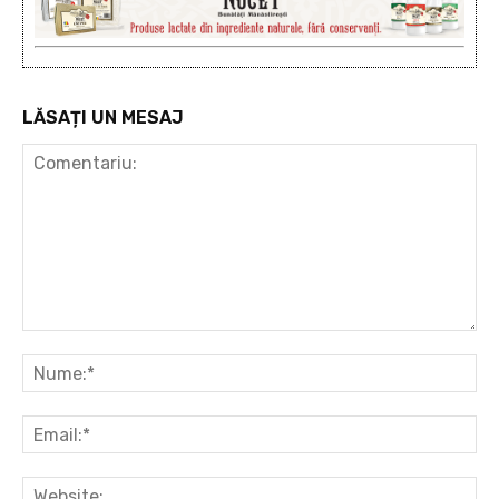
LĂSAȚI UN MESAJ
Comentariu:
Nu
Ema
Web