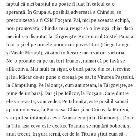
faptul că nici barajul nu poate fi luat în calcul ca o
speranță. În Grupa A, posibilă adversară a Chindiei, se
preconizează a fi CSM Focșani. Păi, nici pe această echipă,
nou promovată, Chindia nu a reușit să o învingă, chiar dacă
meciul s-a disputat la Târgoviște. Antrenorul Costel Pană a
luat-o și el pe urmele unor mari povestitori (Diego Longo
și Vasile Miriuță), văzând în fiecare meci viitor…victoria.
Ne-o promite ca pe un tort frumos, numai că pe tavă se
află coliva. Mai mult ca sigur, o bună parte din ea, îi revine
și lui. Măcar de-ar pune o cireașă pe ea, în Vinerea Paștelui,
la Câmpulung. Pe Ialomița, cum aminteam, la Târgoviște, se
pune de un baraj. Dar și pe Milcov, la Focșani. Care dintre
ele va rezista, vom vedea. Pe Ialomița, este posibil să mai
apară un necaz, la Pucioasa. Chiar și pe Cricov, la Moreni,
s-ar putea întâmpla ceva. Numai emoții în Dâmbovița. Doar
la Titu, așa ceva este exclus. Toamna se numără bobocii, și
anul trecut, în gura iernii, cei de la Titu au știut cum să-i