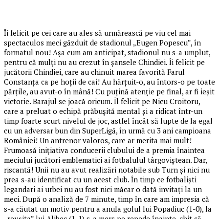
Îi felicit pe cei care au ales să urmărească pe viu cel mai
spectaculos meci găzduit de stadionul „Eugen Popescu”, în
formatul nou! Așa cum am anticipat, stadionul nu s-a umplut,
pentru că mulți nu au crezut în șansele Chindiei. Îi felicit pe
jucătorii Chindiei, care au chinuit marea favorită Farul
Constanța ca pe hoții de cai! Au hărțuit-o, au întors-o pe toate
părțile, au avut-o în mână! Cu puțină atenție pe final, ar fi ieșit
victorie. Barajul se joacă oricum. Îl felicit pe Nicu Croitoru,
care a preluat o echipă prăbușită mental și a ridicat într-un
timp foarte scurt nivelul de joc, astfel încât să lupte de la egal
cu un adversar bun din SuperLigă, în urmă cu 3 ani campioana
României! Un antrenor valoros, care ar merita mai mult!
Frumoasă inițiativa conducerii clubului de a premia înaintea
meciului jucători emblematici ai fotbalulul târgoviștean. Dar,
riscantă! Unii nu au avut realizări notabile sub Turn și nici nu
prea s-au identificat cu un acest club. În timp ce fotbaliști
legandari ai urbei nu au fost nici măcar o dată invitați la un
meci. După o analiză de 7 minute, timp în care am impresia că
s-a căutat un motiv pentru a anula golul lui Popadiuc (1-0), la
„reușita” lui Alibec (1-1) s-a mers pe repede înainte, chit că