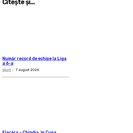
Citeşte şi...
Număr record de echipe la Liga
a 6-a
Sport
7 august 2026
Flacăra – Chindia, în Cupa