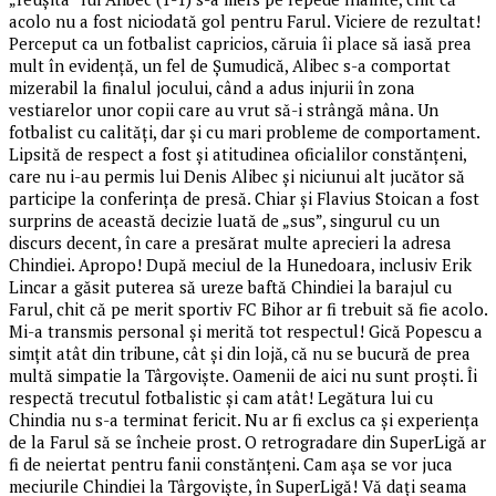
acolo nu a fost niciodată gol pentru Farul. Viciere de rezultat!
Perceput ca un fotbalist capricios, căruia îi place să iasă prea
mult în evidență, un fel de Șumudică, Alibec s-a comportat
mizerabil la finalul jocului, când a adus injurii în zona
vestiarelor unor copii care au vrut să-i strângă mâna. Un
fotbalist cu calități, dar și cu mari probleme de comportament.
Lipsită de respect a fost și atitudinea oficialilor constănțeni,
care nu i-au permis lui Denis Alibec și niciunui alt jucător să
participe la conferința de presă. Chiar și Flavius Stoican a fost
surprins de această decizie luată de „sus”, singurul cu un
discurs decent, în care a presărat multe aprecieri la adresa
Chindiei. Apropo! După meciul de la Hunedoara, inclusiv Erik
Lincar a găsit puterea să ureze baftă Chindiei la barajul cu
Farul, chit că pe merit sportiv FC Bihor ar fi trebuit să fie acolo.
Mi-a transmis personal și merită tot respectul! Gică Popescu a
simțit atât din tribune, cât și din lojă, că nu se bucură de prea
multă simpatie la Târgoviște. Oamenii de aici nu sunt proști. Îi
respectă trecutul fotbalistic și cam atât! Legătura lui cu
Chindia nu s-a terminat fericit. Nu ar fi exclus ca și experiența
de la Farul să se încheie prost. O retrogradare din SuperLigă ar
fi de neiertat pentru fanii constănțeni. Cam așa se vor juca
meciurile Chindiei la Târgoviște, în SuperLigă! Vă dați seama