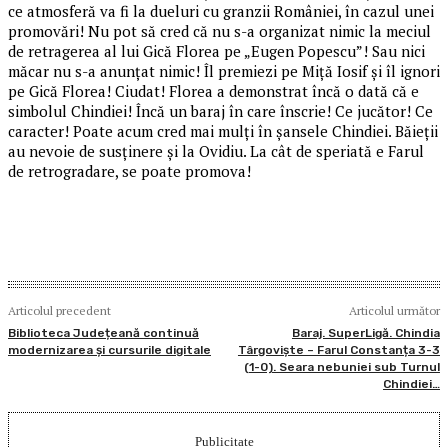
ce atmosferă va fi la dueluri cu granzii României, în cazul unei
promovări! Nu pot să cred că nu s-a organizat nimic la meciul
de retragerea al lui Gică Florea pe „Eugen Popescu”! Sau nici
măcar nu s-a anunțat nimic! Îl premiezi pe Miță Iosif și îl ignori
pe Gică Florea! Ciudat! Florea a demonstrat încă o dată că e
simbolul Chindiei! Încă un baraj în care înscrie! Ce jucător! Ce
caracter! Poate acum cred mai mulți în șansele Chindiei. Băieții
au nevoie de susținere și la Ovidiu. La cât de speriată e Farul
de retrogradare, se poate promova!
Articolul precedent
Articolul următor
Biblioteca Județeană continuă
Baraj. SuperLigă. Chindia
modernizarea și cursurile digitale
Târgoviște – Farul Constanța 3-3
(1-0). Seara nebuniei sub Turnul
Chindiei…
Publicitate