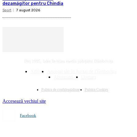
dezamăgitor pentru Chindia
Sport
7 august 2026
Din 1995, lider în mass media judeţului Dâmboviţa
Arhivă
Anunţul tău în Jurnal de Dâmboviţa
Abonează-te
Contact
Politica de confidenţialitate
Politica Cookies
Accesează vechiul site
Facebook