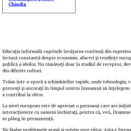
Chindia
Educația informală cuprinde învățarea continuă din experiență
lectură constantă despre economie, afaceri și tendințe euro
publică a ideilor. Nu rămâneți doar la stadiul de receptor, dev
din diferite culturi.
Trăim într-o epocă a schimbărilor rapide, unde tehnologia, va
prezenți și ancorați în timpul nostru înseamnă să înțelegem 
a contribui la viitor.
La nivel european este de apreciat o persoană care are inițiat
interacționeze cu oameni închistați, pentru că, vezi, Doamne!, 
se plâng în permanenţă.
Ne lăsăm problemele acasă și privim spre viitor. Asta e Europ