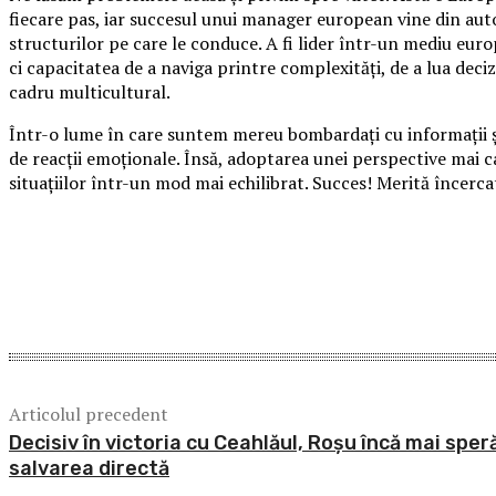
fiecare pas, iar succesul unui manager european vine din aut
structurilor pe care le conduce. A fi lider într-un mediu eur
ci capacitatea de a naviga printre complexități, de a lua deciz
cadru multicultural.
Într-o lume în care suntem mereu bombardați cu informații și
de reacții emoționale. Însă, adoptarea unei perspective mai c
situațiilor într-un mod mai echilibrat. Succes! Merită încerca
Acțiune
Articolul precedent
Decisiv în victoria cu Ceahlăul, Roșu încă mai speră
salvarea directă