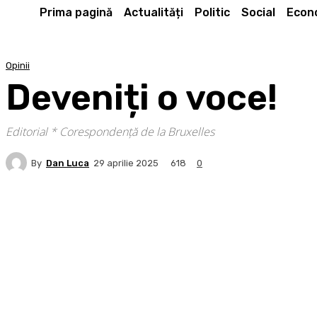
Prima pagină
Actualități
Politic
Social
Econ
Opinii
Deveniți o voce!
Editorial * Corespondență de la Bruxelles
By
Dan Luca
618
29 aprilie 2025
0