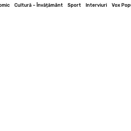
omic
Cultură – Învățământ
Sport
Interviuri
Vox Popu
Acțiune