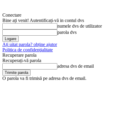
Conectare
Bine ați venit! Autentificați-vă in contul dvs
numele dvs de utilizator
parola dvs
Ați uitat parola? obține ajutor
Politica de confidenţialitate
Recuperare parola
Recuperați-vă parola
adresa dvs de email
O parola va fi trimisă pe adresa dvs de email.
duminică, 9 august, 2026
Arhivă
Anunţul tău în Jurnal 