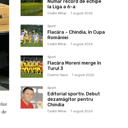
Număr record de echipe
la Liga a 6-a
Costin Mihai
-
7 august 2026
Sport
Flacăra – Chindia, în Cupa
României
Costin Mihai
-
7 august 2026
Sport
Flacăra Moreni merge în
Turul 3
Cosmin Sava
-
7 august 2026
Sport
Editorial sportiv. Debut
dezamăgitor pentru
elor
Chindia
 de
Costin Mihai
-
7 august 2026