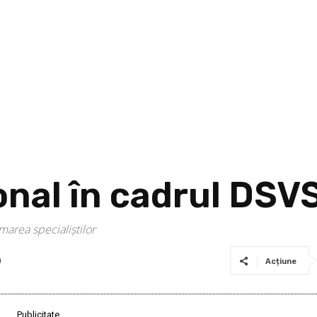
sonal în cadrul DS
rmarea specialiștilor
0
Acțiune
Publicitate