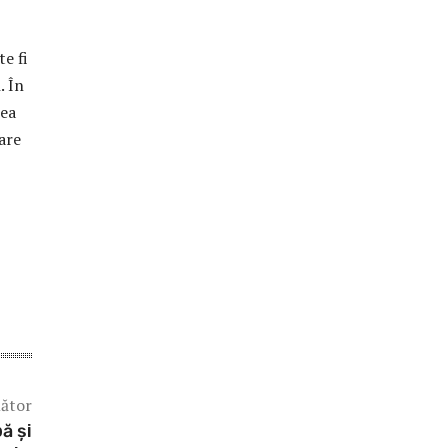
e fi
. În
rea
are
mător
ă și