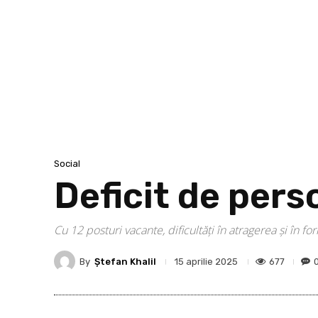
Social
Deficit de per
Cu 12 posturi vacante, dificultăți în atragerea și în fo
By
Ştefan Khalil
677
15 aprilie 2025