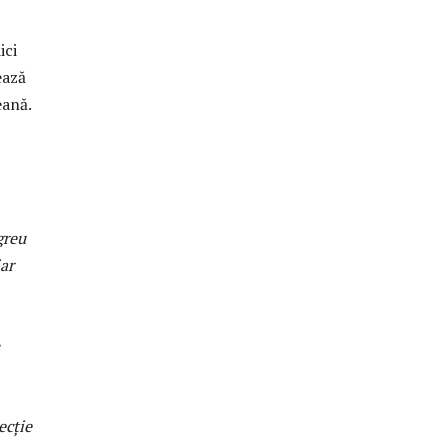
ici
ează
eană.
greu
iar
e
ecție