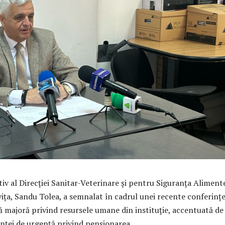
iv al Direcției Sanitar-Veterinare și pentru Siguranța Aliment
a, Sandu Tolea, a semnalat în cadrul unei recente conferințe
 majoră privind resursele umane din instituție, accentuată de
nței de urgență privind pensionarea.