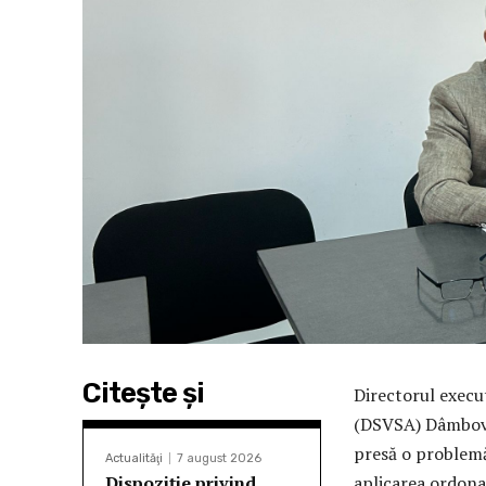
Citeşte şi
Directorul execut
(DSVSA) Dâmboviț
presă o problemă
Actualităţi
7 august 2026
Dispoziție privind
aplicarea ordona