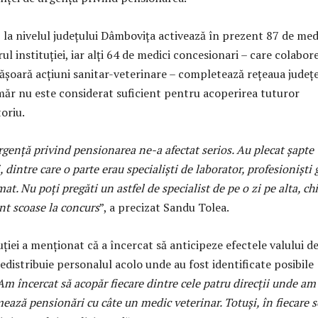
, la nivelul județului Dâmbovița activează în prezent 87 de med
rul instituției, iar alți 64 de medici concesionari – care colabor
ășoară acțiuni sanitar-veterinare – completează rețeaua județ
măr nu este considerat suficient pentru acoperirea tuturor
toriu.
gență privind pensionarea ne-a afectat serios. Au plecat șapte
 dintre care o parte erau specialiști de laborator, profesioniști 
mat. Nu poți pregăti un astfel de specialist de pe o zi pe alta, ch
nt scoase la concurs
”, a precizat Sandu Tolea.
uției a menționat că a încercat să anticipeze efectele valului d
redistribuie personalul acolo unde au fost identificate posibile
Am încercat să acopăr fiecare dintre cele patru direcții unde am
ează pensionări cu câte un medic veterinar. Totuși, în fiecare s