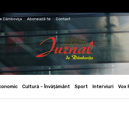
de Dâmboviţa
Abonează-te
Contact
conomic
Cultură – Învățământ
Sport
Interviuri
Vox 