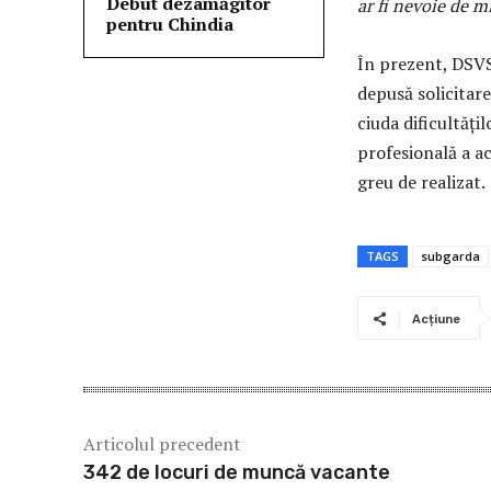
Debut dezamăgitor
ar fi nevoie de 
pentru Chindia
În prezent, DSVS
depusă solicitare
ciuda dificultăți
profesională a a
greu de realizat.
TAGS
subgarda
Acțiune
Articolul precedent
342 de locuri de muncă vacante