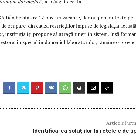
minimum doi medici
”, a adăugat acesta.
A Dâmbovița are 12 posturi vacante, dar nu pentru toate poat
 de ocupare, din cauza restricțiilor impuse de legislația actuală
lor, instituția își propune să atragă tineri în sistem, însă forma
cestora, în special în domeniul laboratorului, rămâne o provoc
Articolul ur
Identificarea soluțiilor la rețelele de ap