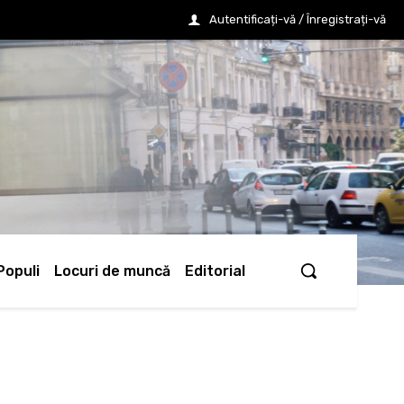
Autentificați-vă / Înregistrați-vă
Populi
Locuri de muncă
Editorial