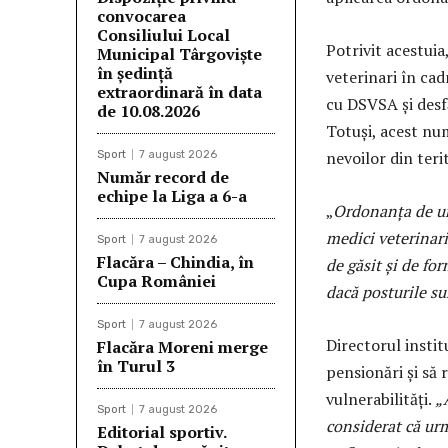
convocarea
Consiliului Local
Potrivit acestuia
Municipal Târgoviște
în ședință
veterinari în cad
extraordinară în data
cu DSVSA și desf
de 10.08.2026
Totuși, acest nu
nevoilor din teri
Sport
7 august 2026
Număr record de
echipe la Liga a 6-a
„
Ordonanța de ur
medici veterinari,
Sport
7 august 2026
Flacăra – Chindia, în
de găsit și de for
Cupa României
dacă posturile su
Sport
7 august 2026
Directorul instit
Flacăra Moreni merge
în Turul 3
pensionări și să 
vulnerabilități.
„
Sport
7 august 2026
considerat că urm
Editorial sportiv.