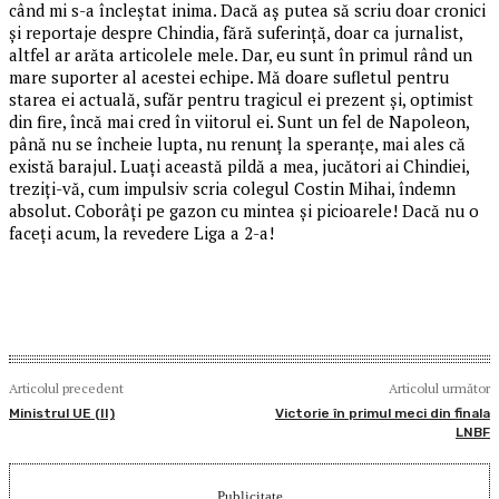
când mi s-a încleștat inima. Dacă aș putea să scriu doar cronici
și reportaje despre Chindia, fără suferință, doar ca jurnalist,
altfel ar arăta articolele mele. Dar, eu sunt în primul rând un
mare suporter al acestei echipe. Mă doare sufletul pentru
starea ei actuală, sufăr pentru tragicul ei prezent și, optimist
din fire, încă mai cred în viitorul ei. Sunt un fel de Napoleon,
până nu se încheie lupta, nu renunț la speranțe, mai ales că
există barajul. Luați această pildă a mea, jucători ai Chindiei,
treziți-vă, cum impulsiv scria colegul Costin Mihai, îndemn
absolut. Coborâți pe gazon cu mintea și picioarele! Dacă nu o
faceți acum, la revedere Liga a 2-a!
Articolul precedent
Articolul următor
Ministrul UE (II)
Victorie în primul meci din finala
LNBF
Publicitate