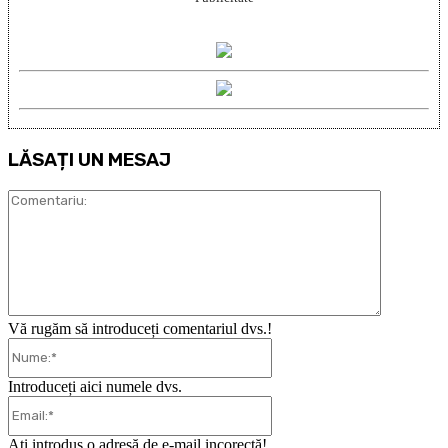
LĂSAȚI UN MESAJ
Comentari
Vă rugăm să introduceți comentariul dvs.!
Nume:*
Introduceți aici numele dvs.
Email:*
Ați introdus o adresă de e-mail incorectă!