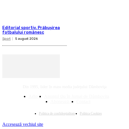
Editorial sportiv. Prăbușirea
fotbalului românesc
Sport
5 august 2026
Din 1995, lider în mass media judeţului Dâmboviţa
Arhivă
Anunţul tău în Jurnal de Dâmboviţa
Abonează-te
Contact
Politica de confidenţialitate
Politica Cookies
Accesează vechiul site