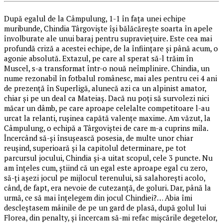
După egalul de la Câmpulung, 1-1 în fața unei echipe
muribunde, Chindia Târgoviște își bălăcărește soarta în apele
învolburate ale unui baraj pentru supraviețuire. Este cea mai
profundă criză a acestei echipe, de la înființare și până acum, o
agonie absolută. Extazul, pe care al sperat să-l trăim în
Muscel, s-a transformat într-o nouă neîmplinire. Chindia, un
nume rezonabil în fotbalul românesc, mai ales pentru cei 4 ani
de prezență în Superligă, alunecă azi ca un alpinist amator,
chiar și pe un deal ca Mateiaș. Dacă nu poți să survolezi nici
măcar un dâmb, pe care aproape celelalte competitoare l-au
urcat la relanti, rușinea capătă valențe maxime. Am văzut, la
Câmpulung, o echipă a Târgoviștei de care m-a cuprins mila.
Încercând să-și însușească posesia, de multe unor chiar
reușind, superioară și la capitolul determinare, pe tot
parcursul jocului, Chindia și-a uitat scopul, cele 3 puncte. Nu
am înțeles cum, știind că un egal este aproape egal cu zero,
să-ți așezi jocul pe mijlocul terenului, să salahorești acolo,
când, de fapt, era nevoie de cutezanță, de goluri. Dar, până la
urmă, ce să mai înțelegem din jocul Chindiei?… Abia îmi
descleștasem mâinile de pe un gard de plasă, după golul lui
Florea, din penalty, și încercam să-mi refac mișcările degetelor,