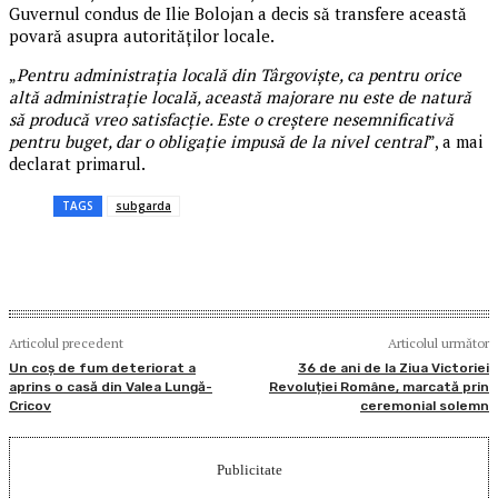
Guvernul condus de Ilie Bolojan a decis să transfere această
povară asupra autorităților locale.
„
Pentru administrația locală din Târgoviște, ca pentru orice
altă administrație locală, această majorare nu este de natură
să producă vreo satisfacție. Este o creștere nesemnificativă
pentru buget, dar o obligație impusă de la nivel central
”, a mai
declarat primarul.
TAGS
subgarda
Articolul precedent
Articolul următor
Un coș de fum deteriorat a
36 de ani de la Ziua Victoriei
aprins o casă din Valea Lungă-
Revoluției Române, marcată prin
Cricov
ceremonial solemn
Publicitate