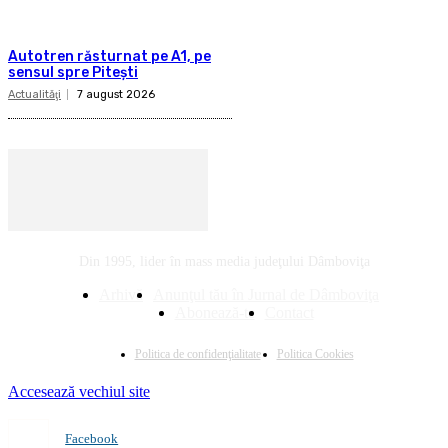
Autotren răsturnat pe A1, pe
sensul spre Pitești
Actualităţi
7 august 2026
Din 1995, lider în mass media judeţului Dâmboviţa
Arhivă
Anunţul tău în Jurnal de Dâmboviţa
Abonează-te
Contact
Politica de confidenţialitate
Politica Cookies
Accesează vechiul site
Facebook