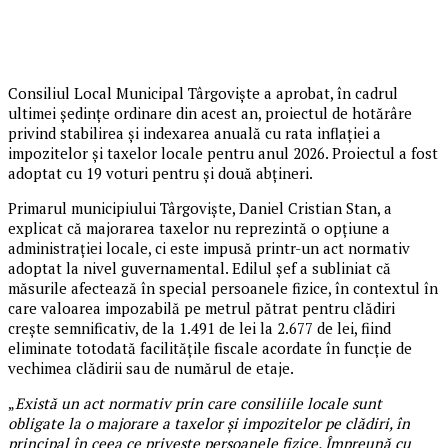
Consiliul Local Municipal Târgoviște a aprobat, în cadrul
ultimei ședințe ordinare din acest an, proiectul de hotărâre
privind stabilirea și indexarea anuală cu rata inflației a
impozitelor și taxelor locale pentru anul 2026. Proiectul a fost
adoptat cu 19 voturi pentru și două abțineri.
Primarul municipiului Târgoviște, Daniel Cristian Stan, a
explicat că majorarea taxelor nu reprezintă o opțiune a
administrației locale, ci este impusă printr-un act normativ
adoptat la nivel guvernamental. Edilul șef a subliniat că
măsurile afectează în special persoanele fizice, în contextul în
care valoarea impozabilă pe metrul pătrat pentru clădiri
crește semnificativ, de la 1.491 de lei la 2.677 de lei, fiind
eliminate totodată facilitățile fiscale acordate în funcție de
vechimea clădirii sau de numărul de etaje.
„
Există un act normativ prin care consiliile locale sunt
obligate la o majorare a taxelor și impozitelor pe clădiri, în
principal în ceea ce privește persoanele fizice. Împreună cu