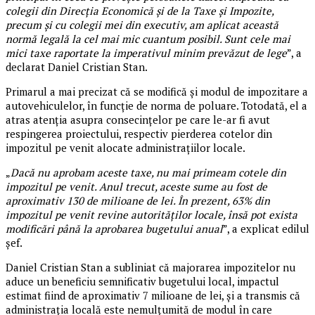
colegii din Direcția Economică și de la Taxe și Impozite,
precum și cu colegii mei din executiv, am aplicat această
normă legală la cel mai mic cuantum posibil. Sunt cele mai
mici taxe raportate la imperativul minim prevăzut de lege
”, a
declarat Daniel Cristian Stan.
Primarul a mai precizat că se modifică și modul de impozitare a
autovehiculelor, în funcție de norma de poluare. Totodată, el a
atras atenția asupra consecințelor pe care le-ar fi avut
respingerea proiectului, respectiv pierderea cotelor din
impozitul pe venit alocate administrațiilor locale.
„
Dacă nu aprobam aceste taxe, nu mai primeam cotele din
impozitul pe venit. Anul trecut, aceste sume au fost de
aproximativ 130 de milioane de lei. În prezent, 63% din
impozitul pe venit revine autorităților locale, însă pot exista
modificări până la aprobarea bugetului anual
”, a explicat edilul
șef.
Daniel Cristian Stan a subliniat că majorarea impozitelor nu
aduce un beneficiu semnificativ bugetului local, impactul
estimat fiind de aproximativ 7 milioane de lei, și a transmis că
administrația locală este nemulțumită de modul în care