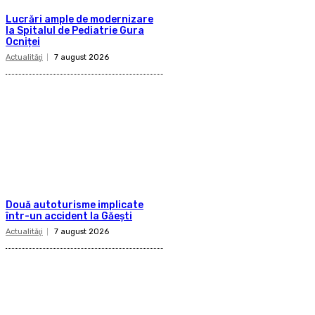
Lucrări ample de modernizare
la Spitalul de Pediatrie Gura
Ocniței
Actualităţi
7 august 2026
Două autoturisme implicate
într-un accident la Găești
Actualităţi
7 august 2026