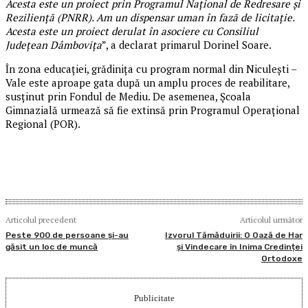
Acesta este un proiect prin Programul Național de Redresare și
Reziliență (PNRR). Am un dispensar uman în fază de licitație.
Acesta este un proiect derulat în asociere cu Consiliul
Județean Dâmbovița
”, a declarat primarul Dorinel Soare.
În zona educației, grădinița cu program normal din Niculești –
Vale este aproape gata după un amplu proces de reabilitare,
susținut prin Fondul de Mediu. De asemenea, Școala
Gimnazială urmează să fie extinsă prin Programul Operațional
Regional (POR).
Articolul precedent
Articolul următor
Peste 900 de persoane şi-au
Izvorul Tămăduirii: O Oază de Har
găsit un loc de muncă
și Vindecare în Inima Credinței
Ortodoxe
Publicitate