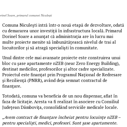
rinel Soare, primarul comunei Niculești
Comuna Niculești intră într-o nouă etapă de dezvoltare, odată
cu demararea unor investiții în infrastructura locală. Primarul
Dorinel Soare a anunțat că administrația are în lucru mai
multe proiecte menite să îmbunătățească nivelul de trai al
locuitorilor și să atragă specialiști în comunitate.
Unul dintre cele mai avansate proiecte este construirea unui
bloc cu șase apartamente nZEB (near Zero Energy Building),
destinat medicilor, profesorilor și altor cadre specializate.
Proiectul este finanțat prin Programul Național de Redresare
și Reziliență (PNRR), având deja semnat contractul de
finanțare.
Totodată, comuna va beneficia de un nou dispensar, aflat în
faza de licitație. Acesta va fi realizat în asociere cu Consiliul
Județean Dâmbovița, consolidând serviciile medicale locale.
„
Avem contract de finanțare încheiat pentru locuințe nZEB –
pentru specialiști, medici, profesori. Sunt șase apartamente.