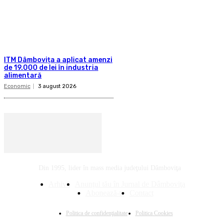
ITM Dâmbovița a aplicat amenzi
de 19.000 de lei în industria
alimentară
Economic
3 august 2026
Din 1995, lider în mass media judeţului Dâmboviţa
Arhivă
Anunţul tău în Jurnal de Dâmboviţa
Abonează-te
Contact
Politica de confidenţialitate
Politica Cookies