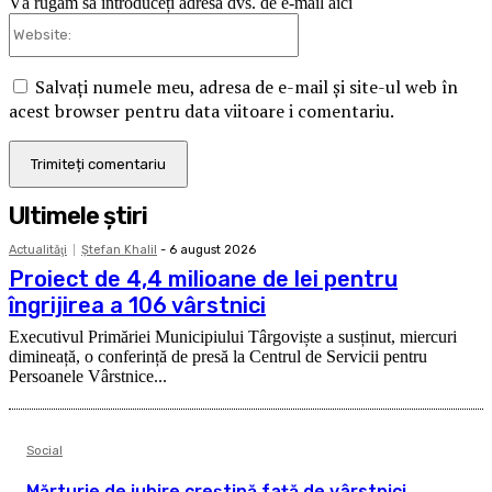
Vă rugăm să introduceți adresa dvs. de e-mail aici
Website:
Salvați numele meu, adresa de e-mail și site-ul web în
acest browser pentru data viitoare i comentariu.
Ultimele ştiri
Actualităţi
Ştefan Khalil
-
6 august 2026
Proiect de 4,4 milioane de lei pentru
îngrijirea a 106 vârstnici
Executivul Primăriei Municipiului Târgoviște a susținut, miercuri
dimineață, o conferință de presă la Centrul de Servicii pentru
Persoanele Vârstnice...
Social
Mărturie de iubire creștină față de vârstnici