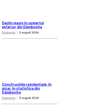
Declin masiv în comerțul
exterior din Dâmbovița
Economic
5 august 2026
Construcțiile rezidențiale, în
picaj, în statistica din
Dâmbovița
Economic
4 august 2026