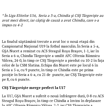
* În Liga Elitelor U16, Seria a 3-a, Chindia și CSȘ Târgoviște au
avut meci direct, iar câștig de cauză a avut Chindia, care s-a
impus cu 4-2
La finalul săptămânii trecute a avut loc o nouă etapă din
Campionatul Național U19 la fotbal masculin. În Seria a 5-a,
GȘA Nucet a remizat cu ACS Steagul Roșu Brașov, 1-1, iar în
Seria a 6-a, Chindia Târgoviște a umilit AFC Oltenia Râmnicu
Vâlcea, 24-0, în timp ce CSȘ Târgoviște a pierdut cu 10-2 în fața
celor de la CSM Slatina. Echipa din Nucet este pe locul 6 în
Seria a 5-a, cu 9 puncte, în timp ce Chindia este pe prima
poziție în Seria a 6-a, cu 21 de puncte, iar CSȘ Târgoviște este
pe 8, cu 6 puncte.
CSȘ Târgoviște merge perfect la U17
La U17, GȘA Nucet a suferit o nouă înfrângere dură, 0-8 cu ACS
Steagul Roșu Brașov, în timp ce Chindia a învins în deplasare
la AFC Oltenia Râmnicu Vâlcea, 7-2, iar CSȘ Târgoviște a