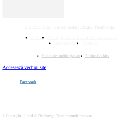
Din 1995, lider în mass media judeţului Dâmboviţa
Arhivă
Anunţul tău în Jurnal de Dâmboviţa
Abonează-te
Contact
Politica de confidenţialitate
Politica Cookies
Accesează vechiul site
Facebook
© Copyright - Jurnal de Dâmboviţa. Toate drepturile rezervate