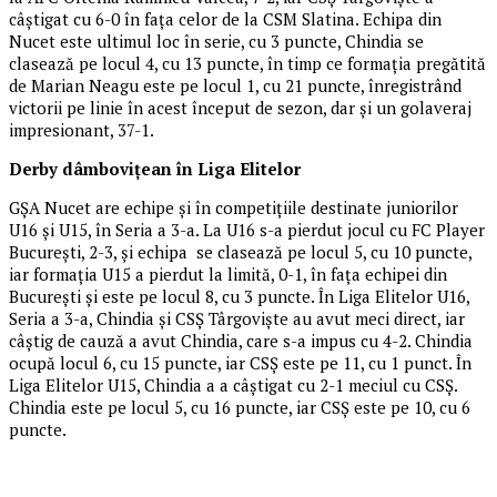
câștigat cu 6-0 în fața celor de la CSM Slatina. Echipa din
Nucet este ultimul loc în serie, cu 3 puncte, Chindia se
clasează pe locul 4, cu 13 puncte, în timp ce formația pregătită
de Marian Neagu este pe locul 1, cu 21 puncte, înregistrând
victorii pe linie în acest început de sezon, dar și un golaveraj
impresionant, 37-1.
Derby dâmbovițean în Liga Elitelor
GȘA Nucet are echipe și în competițiile destinate juniorilor
U16 și U15, în Seria a 3-a. La U16 s-a pierdut jocul cu FC Player
București, 2-3, și echipa se clasează pe locul 5, cu 10 puncte,
iar formația U15 a pierdut la limită, 0-1, în fața echipei din
București și este pe locul 8, cu 3 puncte. În Liga Elitelor U16,
Seria a 3-a, Chindia și CSȘ Târgoviște au avut meci direct, iar
câștig de cauză a avut Chindia, care s-a impus cu 4-2. Chindia
ocupă locul 6, cu 15 puncte, iar CSȘ este pe 11, cu 1 punct. În
Liga Elitelor U15, Chindia a a câștigat cu 2-1 meciul cu CSȘ.
Chindia este pe locul 5, cu 16 puncte, iar CSȘ este pe 10, cu 6
puncte.