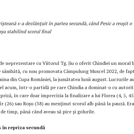
ișteană s-a dezlănțuit în partea secundă, când Pesic a reușit o
șu stabilind scorul final
de neprezentare cu Viitorul Tg. Jiu o oferit Chindiei un moral 
e sâmbătă, cu nou promovata Câmpulung Muscel 2022, de fapt
mina din Cupa României, la jumătatea lunii august. Lucrurile a
fel acum, într-o partidă pe care Chindia a dominat-o cu autorit
riză, în care doar imprecizia la finalizare a lui Florea (4, 5, 45
ir (26) sau Roșu (38) au menținut scorul alb până la pauză. Era
de timp, până când aveau să pice și golurile.
s în repriza secundă