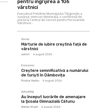
pentru îngrijirea a 106
vârstnici
Executivul Primăriei Municipiului Târgoviște a
susținut, miercuri dimineață, o conferință de
presă la Centrul de Servicii pentru Persoanele
Vârstnice...
Social
Mărturie de iubire creștină față de
vârstnici
admin
-
6 august 2026
Economic
Creștere semnificativă a numărului
de turiști în Dâmbovița
Rodica Vasiliu
-
6 august 2026
Actualităţi
Au început lucrările de amenajare
la Școala Gimnazială Cătunu
Ştefan Khalil
-
6 august 2026