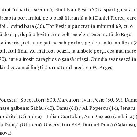
nțuit în partea secundă, când Ivan Pesic (50) a spart gheața, 
dreapta portarului, pe o pasă filtrantă a lui Daniel Florea, care
ibil, lovind bara (56). Tot Pesic a punctat în minutul 69, cu o
ă de cap, după o lovitură de colț excelent executată de Roșu.
a înscris și el cu un șut pe sub portar, pentru ca Iulian Roșu (
zultatul final. Au mai fost ocazii, la ambele porți, cea mai mare
80), care a irosit caraghios o șansă uriașă. Chindia avansează în
ând ceva mai liniștită următorul meci, cu FC Argeș.
opescu”. Spectatori: 500. Marcatori: Ivan Pesic (50, 69), Danie
așe galbene: Sabău (40), Danu (61) / Al. Popescu (14), Jenaru 
orăriței (Câmpina) – Iulian Contofan, Ana Pușcașu (ambii Iași)
ță Dăniță (Otopeni). Observatori FRF: Dorinel Dincă (Călărași),
aiova).