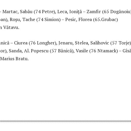
– Martac, Sabău (74 Petre), Leca, Ioniță – Zamfir (65 Dogănoiu)
an), Roșu, Tache (74 Simion) – Pesic, Florea (65.Grubac)
n Vătavu.
că – Ciurea (76 Longher), Jenaru, Stelea, Salihovic (57 Torje)
or), Sanda, Al. Popescu (57 Bănică), Vasile (76 Ntamack) – Gîsă
Marius Bratu.