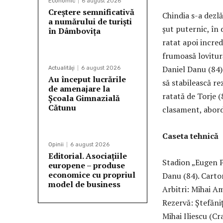
Economic
6 august 2026
Creștere semnificativă
Chindia s-a dezlă
a numărului de turiști
șut puternic, în 
în Dâmbovița
ratat apoi incred
frumoasă lovitur
Daniel Danu (84) 
Actualităţi
6 august 2026
Au început lucrările
să stabilească re
de amenajare la
ratată de Torje (
Școala Gimnazială
Cătunu
clasament, abord
Caseta tehnică
Opinii
6 august 2026
Editorial. Asociațiile
Stadion „Eugen P
europene – produse
economice cu propriul
Danu (84). Carton
model de business
Arbitri: Mihai Am
Rezervă: Ștefăni
Mihai Iliescu (Cr