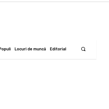
Populi
Locuri de muncă
Editorial