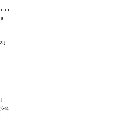
cu un
 a
89)
l
(64).
.