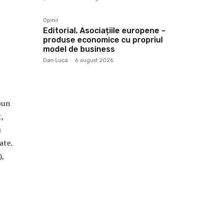
Opinii
Editorial. Asociațiile europene –
produse economice cu propriul
model de business
Dan Luca
-
6 august 2026
bun
,
u
ate.
),