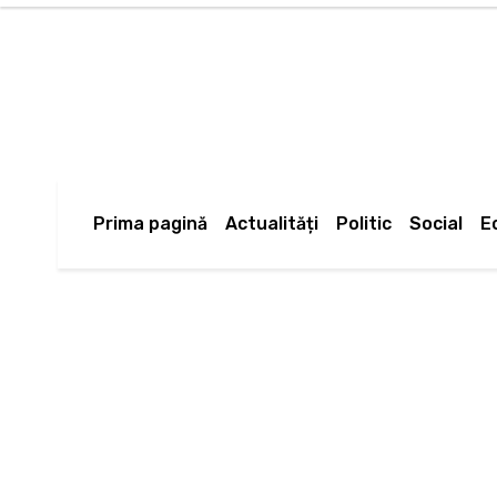
joi, 6 august, 2026
Arhivă
Anunţul tău în Jurnal de 
Prima pagină
Actualități
Politic
Social
E