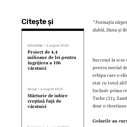
Citeşte şi
* Formația târgov
dublă, Danu și Ro
Actualităţi
6 august 2026
Proiect de 4,4
milioane de lei pentru
Succesul la scor 
îngrijirea a 106
pentru meciul d
vârstnici
echipa care o eli
stat cu totul alt
Social
6 august 2026
Inclusiv prima rep
Mărturie de iubire
Tache (21), Zamf
creștină față de
doar o chestiune 
vârstnici
Golurile au cur