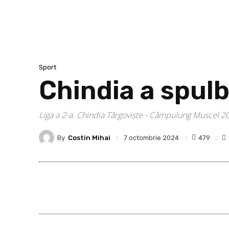
Sport
Chindia a spul
Liga a 2-a. Chindia Târgoviște - Câmpulung Muscel 20
By
Costin Mihai
479
7 octombrie 2024