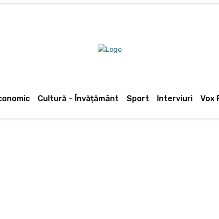
Dâmboviţa
Abonează-te
Contact
conomic
Cultură – Învățământ
Sport
Interviuri
Vox 