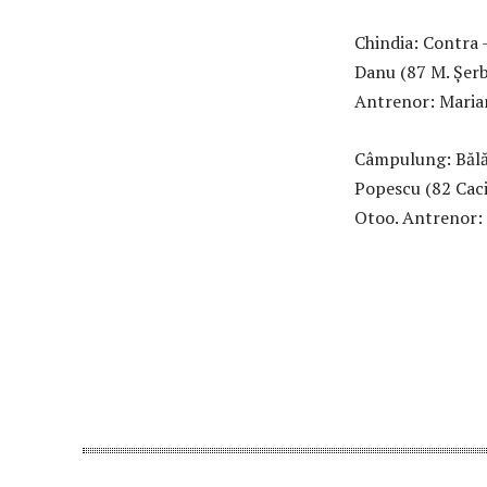
Chindia: Contra 
Danu (87 M. Șerb
Antrenor: Maria
Câmpulung: Bălăni
Popescu (82 Caci
Otoo. Antrenor: 
Acțiune