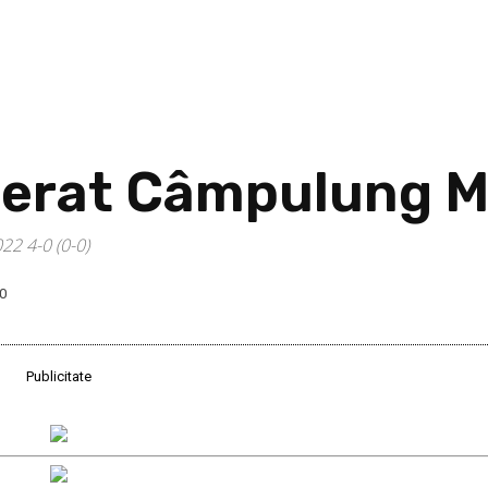
berat Câmpulung M
22 4-0 (0-0)
0
Acțiune
Publicitate