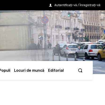
Autentificați-vă / Înregistrați-vă
Populi
Locuri de muncă
Editorial