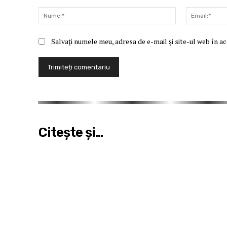
Comentariu:
Nume:*
Salvați numele meu, adresa de e-mail și site-ul web în a
Citeşte şi...