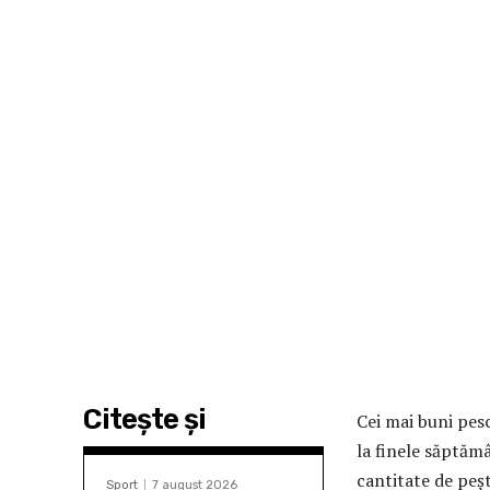
Citeşte şi
Cei mai buni pesc
la finele săptămâ
cantitate de peşt
Sport
7 august 2026