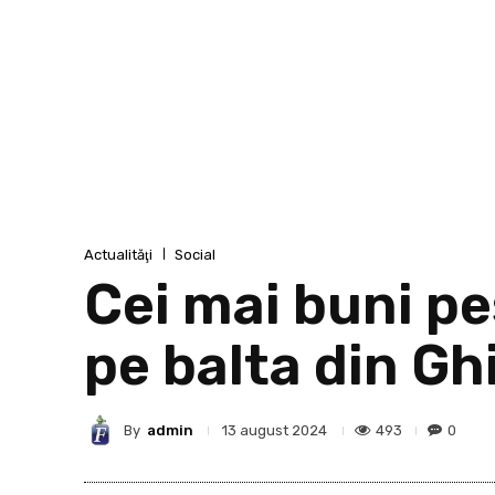
Actualităţi
Social
Cei mai buni pe
pe balta din Gh
By
admin
493
0
13 august 2024