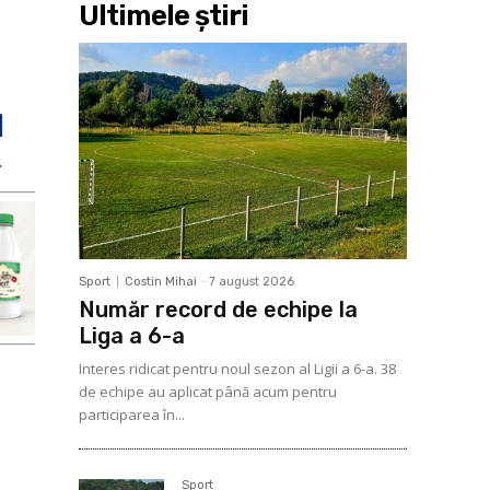
Ultimele ştiri
Sport
Costin Mihai
-
7 august 2026
Număr record de echipe la
Liga a 6-a
Interes ridicat pentru noul sezon al Ligii a 6-a. 38
de echipe au aplicat până acum pentru
participarea în...
Sport