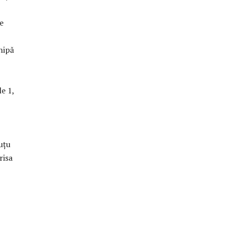
pe
hipă
e 1,
uţu
risa