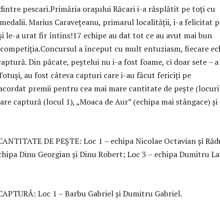
dintre pescari.Primăria oraşului Răcari i-a răsplătit pe toţi cu
medalii. Marius Caraveţeanu, primarul localităţii, i-a felicitat 
 şi le-a urat fir întins!17 echipe au dat tot ce au avut mai bun
 competiţia.Concursul a început cu mult entuziasm, fiecare ec
aptură. Din păcate, peştelui nu i-a fost foame, ci doar sete – a
otuşi, au fost câteva capturi care i-au făcut fericiţi pe
 acordat premii pentru cea mai mare cantitate de peşte (locuril
mare captură (locul 1), „Moaca de Aur” (echipa mai stângace) şi
NTITATE DE PEŞTE: Loc 1 – echipa Nicolae Octavian şi Răd
echipa Dinu Georgian şi Dinu Robert; Loc 3 – echipa Dumitru La
PTURĂ: Loc 1 – Barbu Gabriel şi Dumitru Gabriel.