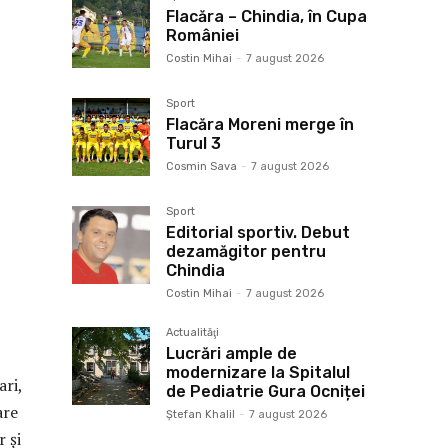
Flacăra – Chindia, în Cupa
României
Costin Mihai
-
7 august 2026
Sport
Flacăra Moreni merge în
Turul 3
Cosmin Sava
-
7 august 2026
Sport
Editorial sportiv. Debut
dezamăgitor pentru
Chindia
Costin Mihai
-
7 august 2026
Actualităţi
Lucrări ample de
modernizare la Spitalul
ari,
de Pediatrie Gura Ocniței
are
Ştefan Khalil
-
7 august 2026
 şi