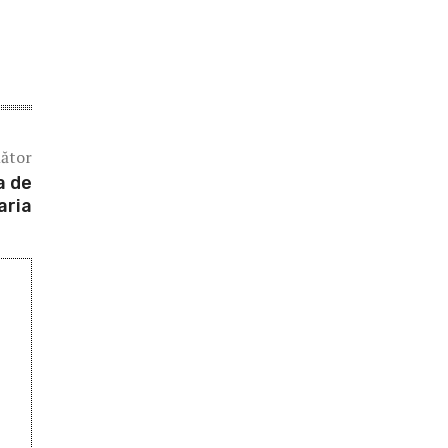
mător
a de
aria