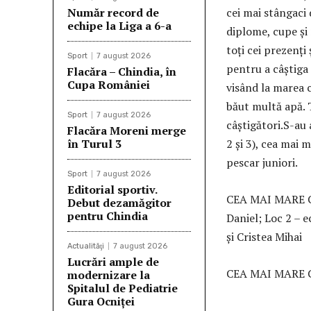
Număr record de
cei mai stângaci 
echipe la Liga a 6-a
diplome, cupe şi 
toţi cei prezenţi
Sport
7 august 2026
pentru a câştiga
Flacăra – Chindia, în
Cupa României
visând la marea c
băut multă apă. T
Sport
7 august 2026
câştigători.S-au
Flacăra Moreni merge
în Turul 3
2 şi 3), cea mai 
pescar juniori.
Sport
7 august 2026
Editorial sportiv.
CEA MAI MARE CA
Debut dezamăgitor
pentru Chindia
Daniel; Loc 2 – 
şi Cristea Mihai
Actualităţi
7 august 2026
Lucrări ample de
CEA MAI MARE CA
modernizare la
Spitalul de Pediatrie
Gura Ocniței