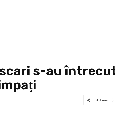
scari s-au întrecu
impaţi
Acțiune