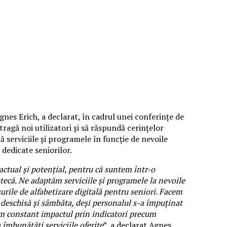
nes Erich, a declarat, în cadrul unei conferințe de
tragă noi utilizatori și să răspundă cerințelor
ză serviciile și programele în funcție de nevoile
 dedicate seniorilor.
actual și potențial, pentru că suntem într-o
tecă. Ne adaptăm serviciile și programele la nevoile
rsurile de alfabetizare digitală pentru seniori. Facem
deschisă și sâmbăta, deși personalul s-a împuținat
răm constant impactul prin indicatori precum
 îmbunătăți serviciile oferite
”, a declarat Agnes