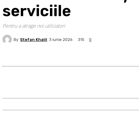
serviciile
Pentru a atrage noi utilizatori
By
Ştefan Khalil
315
3 iunie 2026
0