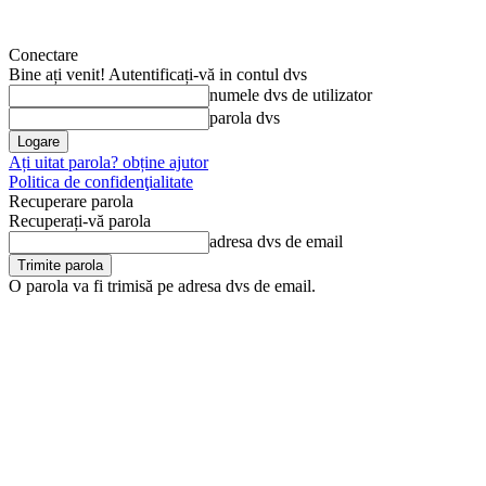
Conectare
Bine ați venit! Autentificați-vă in contul dvs
numele dvs de utilizator
parola dvs
Ați uitat parola? obține ajutor
Politica de confidenţialitate
Recuperare parola
Recuperați-vă parola
adresa dvs de email
O parola va fi trimisă pe adresa dvs de email.
sâmbătă, 8 august, 2026
Arhivă
Anunţul tău în Jurnal d