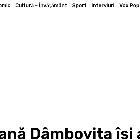
omic
Cultură – Învățământ
Sport
Interviuri
Vox Popu
ană Dâmbovița își