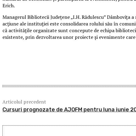
Erich.
Managerul Bibliotecii Județene „I.H. Rădulescu” Dâmbovița a m
acțiune ale instituției este consolidarea rolului său în comu
că activitățile organizate sunt concepute de echipa bibliotec
existente, prin dezvoltarea unor proiecte și evenimente care
Acțiune
Articolul precedent
Cursuri prognozate de AJOFM pentru luna iunie 2