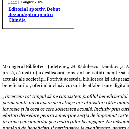
Sport
7 august 2026
Editorial sportiv. Debut
dezamăgitor pentru
Chindia
Managerul Bibliotecii Județene „I.H. Rădulescu” Dâmbovița, Ag
presă, că instituția desfășoară constant activități menite să a
actuale ale societății. Potrivit acesteia, biblioteca își adaptea
beneficiarilor, oferind inclusiv cursuri de alfabetizare digitală
„Încercăm tot timpul să ne cunoaștem profilul beneficiarului 
permanentă preocupare de a atrage noi utilizatori către biblio
lor reale și la ceea ce cere societatea actuală, inclusiv prin cu
eforturi deosebite pentru a menține secția de împrumut carte 
în urma pensionărilor și a restricțiilor la angajare. Ne măsu
numărul de beneficiari și participarea la evenimente, pentru a