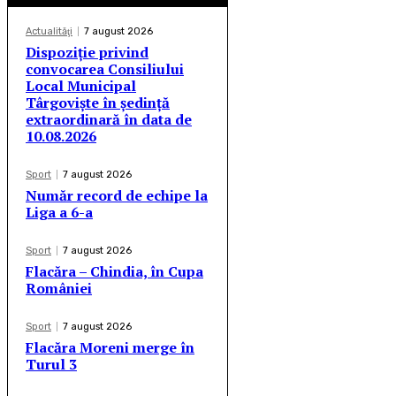
Actualităţi
7 august 2026
Dispoziție privind
convocarea Consiliului
Local Municipal
Târgoviște în ședință
extraordinară în data de
10.08.2026
Sport
7 august 2026
Număr record de echipe la
Liga a 6-a
Sport
7 august 2026
Flacăra – Chindia, în Cupa
României
Sport
7 august 2026
Flacăra Moreni merge în
Turul 3