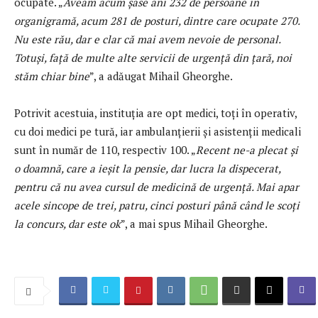
ocupate. „
Aveam acum șase ani 232 de persoane în
organigramă, acum 281 de posturi, dintre care ocupate 270.
Nu este rău, dar e clar că mai avem nevoie de personal.
Totuși, față de multe alte servicii de urgență din țară, noi
stăm chiar bine
”, a adăugat Mihail Gheorghe.
Potrivit acestuia, instituția are opt medici, toți în operativ,
cu doi medici pe tură, iar ambulanțierii și asistenții medicali
sunt în număr de 110, respectiv 100. „
Recent ne-a plecat și
o doamnă, care a ieșit la pensie, dar lucra la dispecerat,
pentru că nu avea cursul de medicină de urgență. Mai apar
acele sincope de trei, patru, cinci posturi până când le scoți
la concurs, dar este ok
”, a mai spus Mihail Gheorghe.