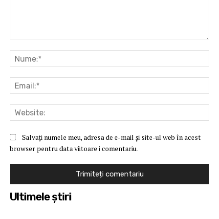
Comentariu:
Nu
Ema
Web
Salvați numele meu, adresa de e-mail și site-ul web în acest
browser pentru data viitoare i comentariu.
Ultimele ştiri