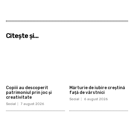
Citeşte şi...
Copiii au descoperit
Mărturie de iubire creștină
patrimoniul prin joc și
față de vârstnici
creativitate
Social
6 august 2026
Social
7 august 2026