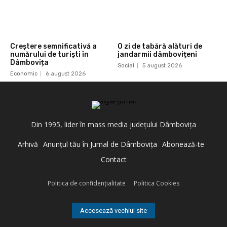
Creștere semnificativă a
O zi de tabără alături de
numărului de turiști în
jandarmii dâmbovițeni
Dâmbovița
Social
5 august 2026
Economic
6 august 2026
Din 1995, lider în mass media judeţului Dâmboviţa
Arhivă
Anunţul tău în Jurnal de Dâmboviţa
Abonează-te
Contact
Politica de confidenţialitate
Politica Cookies
Accesează vechiul site