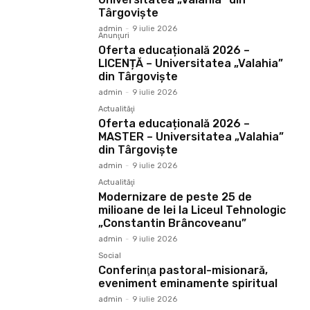
Târgoviște
admin
-
9 iulie 2026
Anunţuri
Oferta educațională 2026 –
LICENȚĂ – Universitatea „Valahia”
din Târgoviște
admin
-
9 iulie 2026
Actualităţi
Oferta educațională 2026 –
MASTER – Universitatea „Valahia”
din Târgoviște
admin
-
9 iulie 2026
Actualităţi
Modernizare de peste 25 de
milioane de lei la Liceul Tehnologic
„Constantin Brâncoveanu”
admin
-
9 iulie 2026
Social
Conferinţa pastoral-misionară,
eveniment eminamente spiritual
admin
-
9 iulie 2026