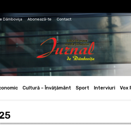
de Dâmboviţa
Abonează-te
Contact
conomic
Cultură – Învățământ
Sport
Interviuri
Vox 
025