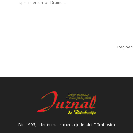
spre miercuri, pe Drumul...
Pagina 1
Din 1995, lider în mass media judeţului Dâmboviţa