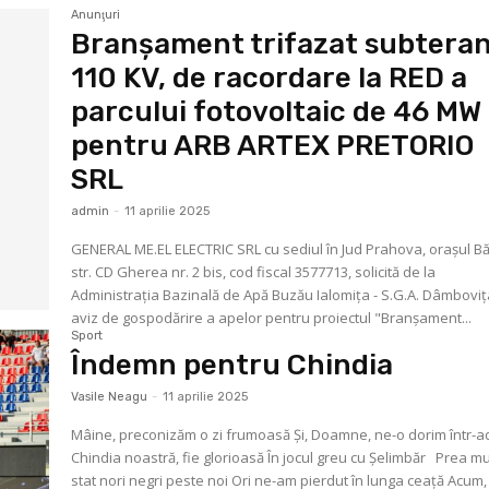
Anunţuri
Branșament trifazat subteran
110 KV, de racordare la RED a
parcului fotovoltaic de 46 MW
pentru ARB ARTEX PRETORIO
SRL
admin
-
11 aprilie 2025
GENERAL ME.EL ELECTRIC SRL cu sediul în Jud Prahova, orașul Băi
str. CD Gherea nr. 2 bis, cod fiscal 3577713, solicită de la
Administrația Bazinală de Apă Buzău Ialomița - S.G.A. Dâmboviț
aviz de gospodărire a apelor pentru proiectul "Branșament...
Sport
Îndemn pentru Chindia
Vasile Neagu
-
11 aprilie 2025
Mâine, preconizăm o zi frumoasă Și, Doamne, ne-o dorim într-adevăr
Chindia noastră, fie glorioasă În jocul greu cu Șelimbăr Prea mult au
stat nori negri peste noi Ori ne-am pierdut în lunga ceață Acum, e