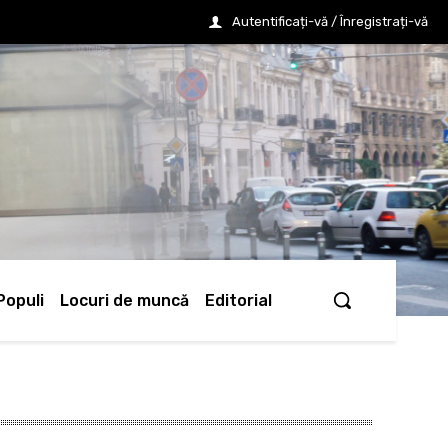
Autentificați-vă / Înregistrați-vă
Populi
Locuri de muncă
Editorial