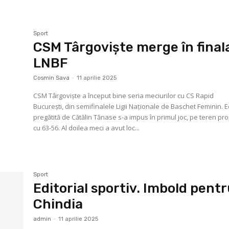
Sport
CSM Târgoviște merge în final
LNBF
Cosmin Sava
-
11 aprilie 2025
CSM Târgoviște a început bine seria meciurilor cu CS Rapid
București, din semifinalele Ligii Naționale de Baschet Feminin. 
pregătită de Cătălin Tănase s-a impus în primul joc, pe teren pro
cu 63-56. Al doilea meci a avut loc...
Sport
Editorial sportiv. Imbold pent
Chindia
admin
-
11 aprilie 2025