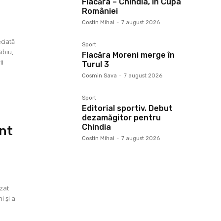
Flacăra – Chindia, în Cupa
României
Costin Mihai
-
7 august 2026
eciată
Sport
ibiu,
Flacăra Moreni merge în
ii
Turul 3
e
Cosmin Sava
-
7 august 2026
Sport
Editorial sportiv. Debut
dezamăgitor pentru
Chindia
int
Costin Mihai
-
7 august 2026
zat
i și a