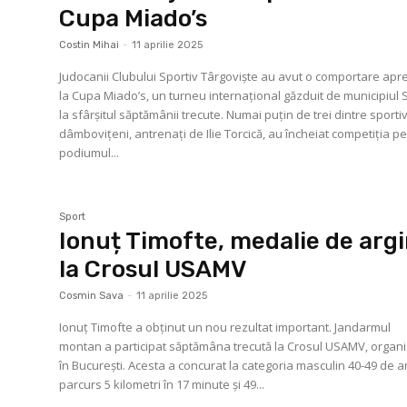
Cupa Miado’s
Costin Mihai
-
11 aprilie 2025
Judocanii Clubului Sportiv Târgoviște au avut o comportare apr
la Cupa Miado’s, un turneu internațional găzduit de municipiul S
la sfârșitul săptămânii trecute. Numai puțin de trei dintre sportiv
dâmbovițeni, antrenați de Ilie Torcică, au încheiat competiția p
podiumul...
Sport
Ionuț Timofte, medalie de arg
la Crosul USAMV
Cosmin Sava
-
11 aprilie 2025
Ionuț Timofte a obținut un nou rezultat important. Jandarmul
montan a participat săptămâna trecută la Crosul USAMV, organi
în București. Acesta a concurat la categoria masculin 40-49 de an
parcurs 5 kilometri în 17 minute și 49...