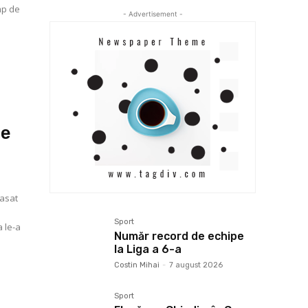
- Advertisement -
de
lasat
Sport
a le-a
Număr record de echipe
la Liga a 6-a
Costin Mihai
-
7 august 2026
Sport