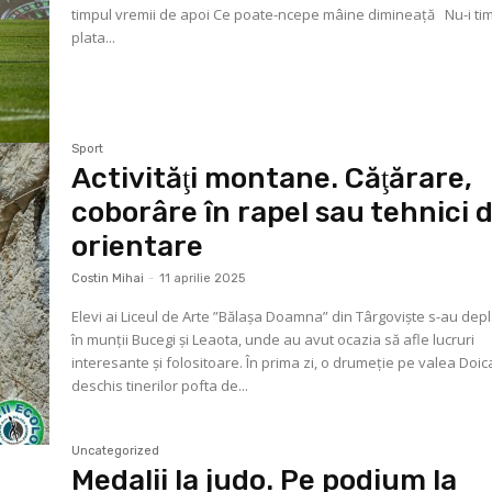
timpul vremii de apoi Ce poate-ncepe mâine dimineață Nu-i timp de
plata...
Sport
Activităţi montane. Căţărare,
coborâre în rapel sau tehnici 
orientare
Costin Mihai
-
11 aprilie 2025
Elevi ai Liceul de Arte ”Bălaşa Doamna” din Târgovişte s-au dep
în munţii Bucegi şi Leaota, unde au avut ocazia să afle lucruri
interesante şi folositoare. În prima zi, o drumeţie pe valea Doic
deschis tinerilor pofta de...
Uncategorized
Medalii la judo. Pe podium la