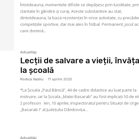
Întotdeauna, momentele dificile se depășesc prin luciditate, pri
claritate în gândire și curaj. Aceste substantive au stat,
dintotdeauna, la baza rezistenței în orice activitate, cu precăde
competițiile sportive, dar mai ales în fotbal. Permanent, jocul a
care domină...
Actualităţi
Lecții de salvare a vieții, învăț
la școală
Rodica Vasiliu
-
11 aprilie 2025
*La Școala „Paul Bănică”, 44 de cadre didactice au luat parte la
instruire, iar la Școala „Matei Basarab” au fost implicați 50 de el
2 profesori Ieri, 10 aprilie, Inspectoratul pentru Situații de Urgență
„Basarab I” al Județului Dâmbovița...
Actualităţi