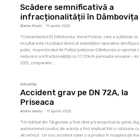
Scădere semnificativă a
infracționalității în Dâmbovița
Ştefan Khalil
-
11 aprilie 2025
*Comandantul IPJ Dâmbovița, Viorel Polexe, care a subliniat că
rezultat este rezultatul direct al activităților operative desfășur
județ Inspectoratul de Poliție Județean Dâmbovița a raportat o
reducere a infracționalității cu 17,72% în perioada ianuarie – ma
2025, comparativ...
Actualităţi
Accident grav pe DN 72A, la
Priseaca
Andrei Vasiliu
-
11 aprilie 2025
*Un bărbat din Târgoviște a fost rănit și transportat la spital, du
autoturismul condus de acesta a fost implicat într-o coliziune c
alt vehicul Un nou accident rutier s-a produs în noaptea de marți