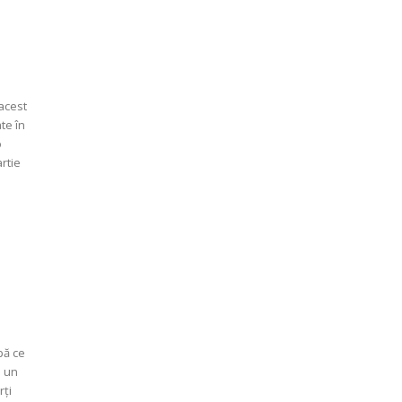
 acest
ate în
rtie
pă ce
u un