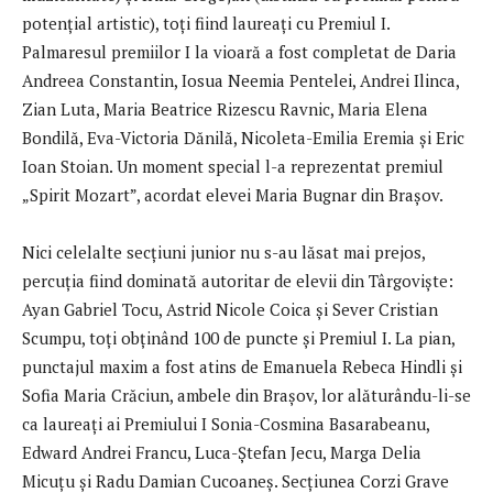
potențial artistic), toți fiind laureați cu Premiul I.
Palmaresul premiilor I la vioară a fost completat de Daria
Andreea Constantin, Iosua Neemia Pentelei, Andrei Ilinca,
Zian Luta, Maria Beatrice Rizescu Ravnic, Maria Elena
Bondilă, Eva-Victoria Dănilă, Nicoleta-Emilia Eremia și Eric
Ioan Stoian. Un moment special l-a reprezentat premiul
„Spirit Mozart”, acordat elevei Maria Bugnar din Brașov.
Nici celelalte secțiuni junior nu s-au lăsat mai prejos,
percuția fiind dominată autoritar de elevii din Târgoviște:
Ayan Gabriel Tocu, Astrid Nicole Coica și Sever Cristian
Scumpu, toți obținând 100 de puncte și Premiul I. La pian,
punctajul maxim a fost atins de Emanuela Rebeca Hindli și
Sofia Maria Crăciun, ambele din Brașov, lor alăturându-li-se
ca laureați ai Premiului I Sonia-Cosmina Basarabeanu,
Edward Andrei Francu, Luca-Ștefan Jecu, Marga Delia
Micuțu și Radu Damian Cucoaneș. Secțiunea Corzi Grave