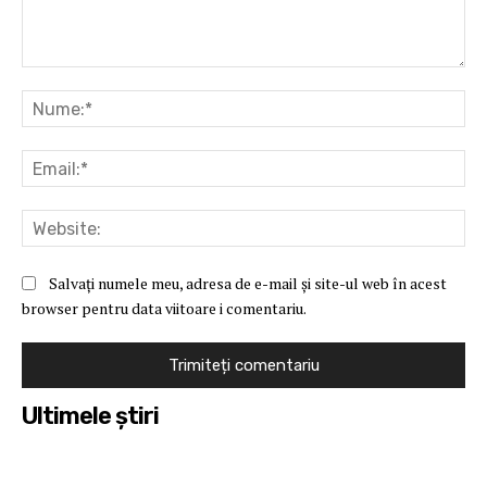
Comentariu:
Nu
Ema
Web
Salvați numele meu, adresa de e-mail și site-ul web în acest
browser pentru data viitoare i comentariu.
Ultimele ştiri