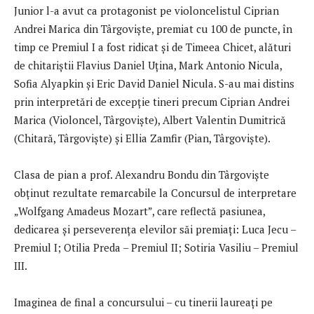
Junior l-a avut ca protagonist pe violoncelistul Ciprian
Andrei Marica din Târgoviște, premiat cu 100 de puncte, în
timp ce Premiul I a fost ridicat și de Timeea Chicet, alături
de chitariștii Flavius Daniel Uțina, Mark Antonio Nicula,
Sofia Alyapkin și Eric David Daniel Nicula. S-au mai distins
prin interpretări de excepție tineri precum Ciprian Andrei
Marica (Violoncel, Târgoviște), Albert Valentin Dumitrică
(Chitară, Târgoviște) și Ellia Zamfir (Pian, Târgoviște).
Clasa de pian a prof. Alexandru Bondu din Târgoviște
obținut rezultate remarcabile la Concursul de interpretare
„Wolfgang Amadeus Mozart”, care reflectă pasiunea,
dedicarea și perseverența elevilor săi premiați: Luca Jecu –
Premiul I; Otilia Preda – Premiul II; Sotiria Vasiliu – Premiul
III.
Imaginea de final a concursului – cu tinerii laureați pe