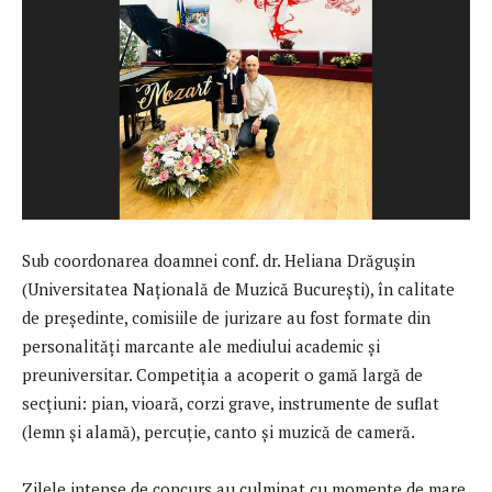
Sub coordonarea doamnei conf. dr. Heliana Drăgușin
(Universitatea Națională de Muzică București), în calitate
de președinte, comisiile de jurizare au fost formate din
personalități marcante ale mediului academic și
preuniversitar. Competiția a acoperit o gamă largă de
secțiuni: pian, vioară, corzi grave, instrumente de suflat
(lemn și alamă), percuție, canto și muzică de cameră.
Zilele intense de concurs au culminat cu momente de mare