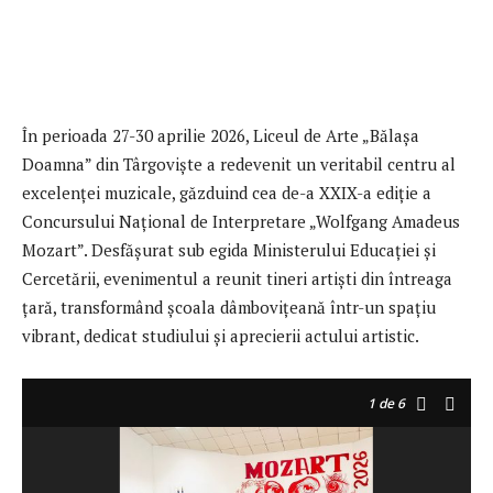
În perioada 27-30 aprilie 2026, Liceul de Arte „Bălașa
Doamna” din Târgoviște a redevenit un veritabil centru al
excelenței muzicale, găzduind cea de-a XXIX-a ediție a
Concursului Național de Interpretare „Wolfgang Amadeus
Mozart”. Desfășurat sub egida Ministerului Educației și
Cercetării, evenimentul a reunit tineri artiști din întreaga
țară, transformând școala dâmbovițeană într-un spațiu
vibrant, dedicat studiului și aprecierii actului artistic.
1
de 6