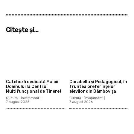
Citeşte şi...
Cateheză dedicată Maicii
Carabella și Pedagogicul, în
Domnului la Centrul
fruntea preferințelor
Multifuncțional de Tineret
elevilor din Dâmbovița
Cultură - Învățământ
Cultură - Învățământ
7 august 2026
7 august 2026