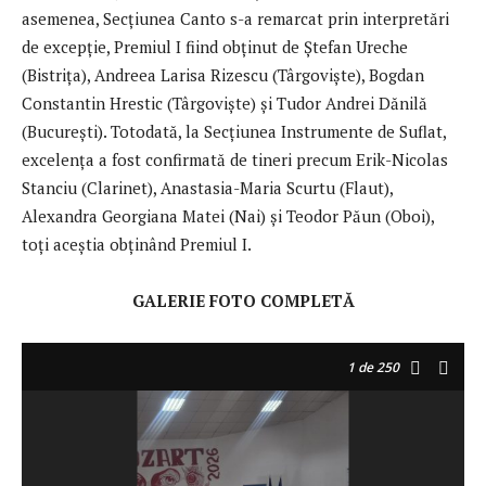
asemenea, Secțiunea Canto s-a remarcat prin interpretări
de excepție, Premiul I fiind obținut de Ștefan Ureche
(Bistrița), Andreea Larisa Rizescu (Târgoviște), Bogdan
Constantin Hrestic (Târgoviște) și Tudor Andrei Dănilă
(București). Totodată, la Secțiunea Instrumente de Suflat,
excelența a fost confirmată de tineri precum Erik-Nicolas
Stanciu (Clarinet), Anastasia-Maria Scurtu (Flaut),
Alexandra Georgiana Matei (Nai) și Teodor Păun (Oboi),
toți aceștia obținând Premiul I.
GALERIE FOTO COMPLETĂ
1
de 250