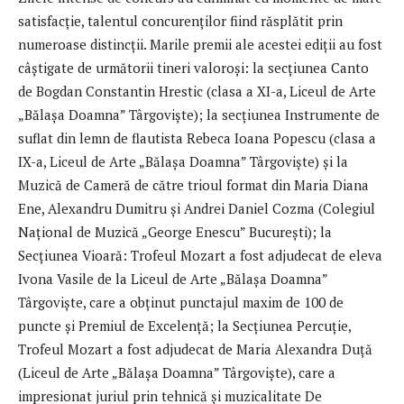
satisfacție, talentul concurenților fiind răsplătit prin
numeroase distincții. Marile premii ale acestei ediții au fost
câștigate de următorii tineri valoroși: la secțiunea Canto
de Bogdan Constantin Hrestic (clasa a XI-a, Liceul de Arte
„Bălașa Doamna” Târgoviște); la secțiunea Instrumente de
suflat din lemn de flautista Rebeca Ioana Popescu (clasa a
IX-a, Liceul de Arte „Bălașa Doamna” Târgoviște) și la
Muzică de Cameră de către trioul format din Maria Diana
Ene, Alexandru Dumitru și Andrei Daniel Cozma (Colegiul
Național de Muzică „George Enescu” București); la
Secțiunea Vioară: Trofeul Mozart a fost adjudecat de eleva
Ivona Vasile de la Liceul de Arte „Bălașa Doamna”
Târgoviște, care a obținut punctajul maxim de 100 de
puncte și Premiul de Excelență; la Secțiunea Percuție,
Trofeul Mozart a fost adjudecat de Maria Alexandra Duță
(Liceul de Arte „Bălașa Doamna” Târgoviște), care a
impresionat juriul prin tehnică și muzicalitate De