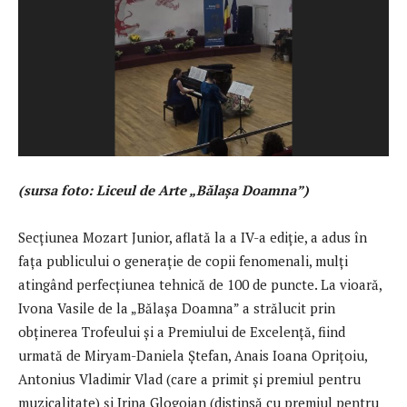
(sursa foto: Liceul de Arte „Bălașa Doamna”)
Secțiunea Mozart Junior, aflată la a IV-a ediție, a adus în
fața publicului o generație de copii fenomenali, mulți
atingând perfecțiunea tehnică de 100 de puncte. La vioară,
Ivona Vasile de la „Bălașa Doamna” a strălucit prin
obținerea Trofeului și a Premiului de Excelență, fiind
urmată de Miryam-Daniela Ștefan, Anais Ioana Oprițoiu,
Antonius Vladimir Vlad (care a primit și premiul pentru
muzicalitate) și Irina Glogojan (distinsă cu premiul pentru