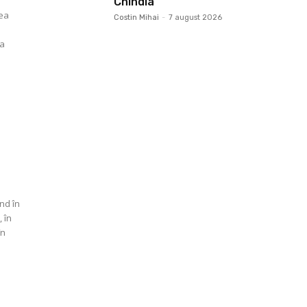
Chindia
mea
Costin Mihai
-
7 august 2026
ra
ind în
, în
în