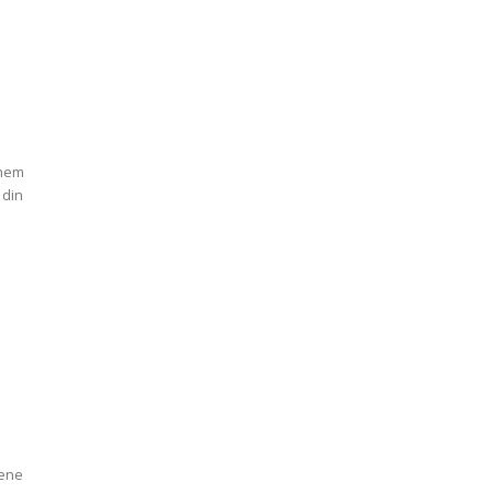
inem
 din
pene