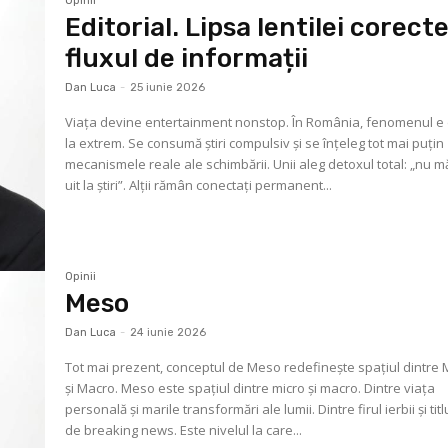
Opinii
Editorial. Lipsa lentilei corecte
fluxul de informații
Dan Luca
-
25 iunie 2026
Viața devine entertainment nonstop. În România, fenomenul e
la extrem. Se consumă știri compulsiv și se înțeleg tot mai puțin
mecanismele reale ale schimbării. Unii aleg detoxul total: „nu m
uit la știri”. Alții rămân conectați permanent...
Opinii
Meso
Dan Luca
-
24 iunie 2026
Tot mai prezent, conceptul de Meso redefinește spațiul dintre 
și Macro. Meso este spațiul dintre micro și macro. Dintre viața
personală și marile transformări ale lumii. Dintre firul ierbii și titl
de breaking news. Este nivelul la care...