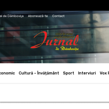
nal de Dâmboviţa
Abonează-te
Contact
conomic
Cultură – Învățământ
Sport
Interviuri
Vox 