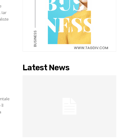
e
 Iar
liste
Latest News
entale
îl
a