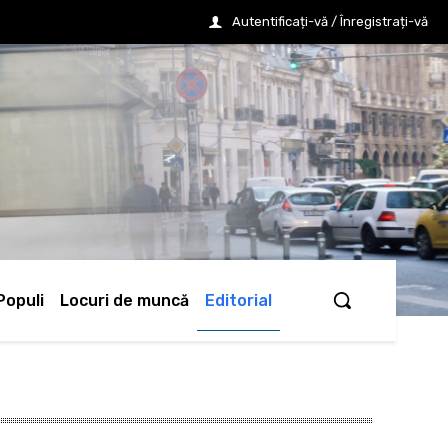
Autentificați-vă / Înregistrați-vă
Populi
Locuri de muncă
Editorial