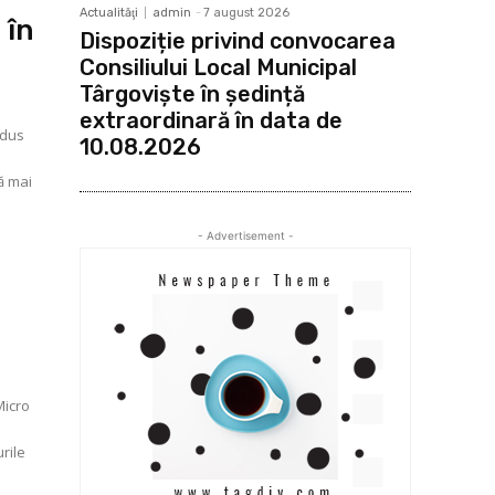
Actualităţi
admin
-
7 august 2026
 în
Dispoziție privind convocarea
Consiliului Local Municipal
Târgoviște în ședință
extraordinară în data de
 dus
10.08.2026
ă mai
- Advertisement -
Micro
urile