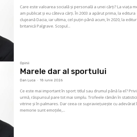
Care este valoarea socială și personală a unei cărți? La viața 
am publicat și eu câteva cărți. În 2003 a apărut prima, la editura
clujeană Dacia, iar ultima, cel puțin până acum, în 2020, la editu
britanică Palgrave. Scopul...
Opinii
Marele dar al sportului
Dan Luca
-
18 iunie 2026
Ce este mai important în sport: titlul sau drumul până la el? Priv
urmă, răspunsul pare tot mai simplu. Trofeele rămân în statistici
vitrine și în palmares. Dar ceea ce supraviețuiește cu adevărat 
memorie sunt emoțiile,...