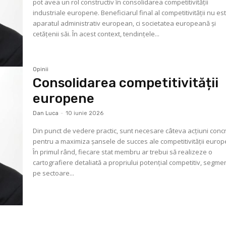
pot avea un rol constructiv în consolidarea competitivității
industriale europene. Beneficiarul final al competitivității nu es
aparatul administrativ european, ci societatea europeană și
cetățenii săi. În acest context, tendințele...
Opinii
Consolidarea competitivității
europene
Dan Luca
-
10 iunie 2026
Din punct de vedere practic, sunt necesare câteva acțiuni conc
pentru a maximiza șansele de succes ale competitivității europ
În primul rând, fiecare stat membru ar trebui să realizeze o
cartografiere detaliată a propriului potențial competitiv, segme
pe sectoare...