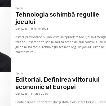
Opinii
Tehnologia schimbă regulile
jocului
Dan Luca
-
16 iunie 2026
Astăzi, provocarea nu mai este să aprindem focul, ci să îl menț
fără să îl lăsăm să se stingă sau să scape de sub control. Lumea
jur se mișcă rapid. Tehnologia schimbă regulile jocului, clima ne
amintește că...
Opinii
Editorial. Definirea viitorului
economic al Europei
Dan Luca
-
11 iunie 2026
Poate părea surprinzător, dar și statele din afara Uniunii Euro