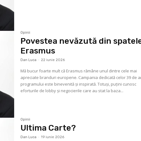
Opinii
Povestea nevăzută din spatel
Erasmus
Dan Luca
-
22 iunie 2026
Mă bucur foarte mult că Erasmus rămâne unul dintre cele mai
apreciate branduri europene. Campania dedicată celor 39 de an
programului este binevenită și inspirată. Totuși, puțini cunosc
eforturile de lobby și negocierile care au stat la baza...
Opinii
Ultima Carte?
Dan Luca
-
19 iunie 2026