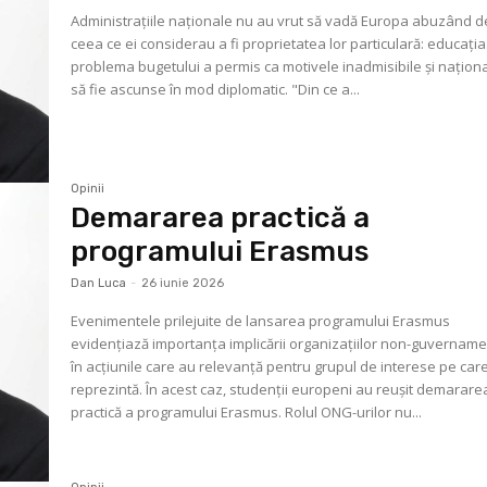
Administraţiile naţionale nu au vrut să vadă Europa abuzând d
ceea ce ei considerau a fi proprietatea lor particulară: educaţia.
problema bugetului a permis ca motivele inadmisibile şi naţiona
să fie ascunse în mod diplomatic. "Din ce a...
Opinii
Demararea practică a
programului Erasmus
Dan Luca
-
26 iunie 2026
Evenimentele prilejuite de lansarea programului Erasmus
evidenţiază importanţa implicării organizaţiilor non-guvernam
în acţiunile care au relevanţă pentru grupul de interese pe care 
reprezintă. În acest caz, studenţii europeni au reuşit demarare
practică a programului Erasmus. Rolul ONG-urilor nu...