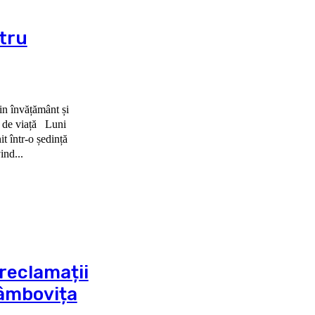
tru
din învățământ și
viață Luni
it într-o ședință
ind...
reclamații
Dâmbovița