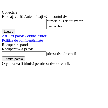
Conectare
Bine ați venit! Autentificați-vă in contul dvs
numele dvs de utilizator
parola dvs
Ați uitat parola? obține ajutor
Politica de confidenţialitate
Recuperare parola
Recuperați-vă parola
adresa dvs de email
O parola va fi trimisă pe adresa dvs de email.
sâmbătă, 8 august, 2026
Arhivă
Anunţul tău în Jurnal d