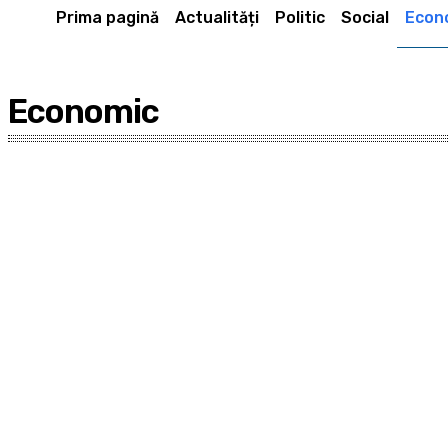
Prima pagină
Actualități
Politic
Social
Econ
Economic
Actualităţi
Anunţuri
Caleidoscop naţional
Comunicate
Cultură - Învățământ