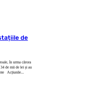
tațiile de
roale, în urma cărora
34 de mii de lei și au
dispus 80 de măsuri de intrare în legalitate și 14 avertismente Acțiunile...