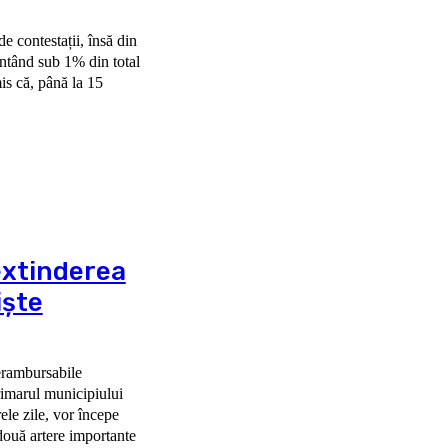
e contestații, însă din
entând sub 1% din total
is că, până la 15
extinderea
iște
nerambursabile
ele zile, vor începe
 două artere importante