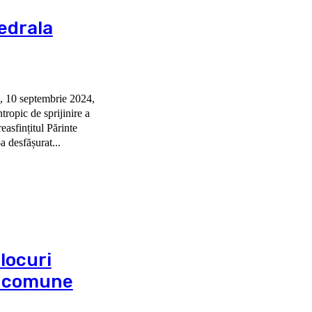
edrala
i, 10 septembrie 2024,
tropic de sprijinire a
reasfințitul Părinte
antropică s-a desfășurat...
locuri
17 comune