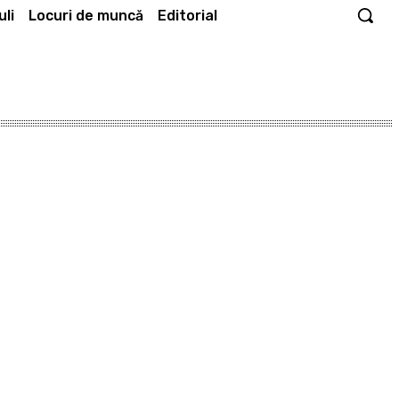
li
Locuri de muncă
Editorial