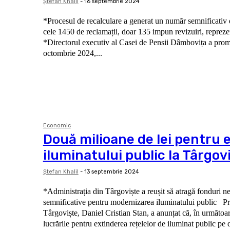
Ştefan Khalil
-
16 septembrie 2024
*Procesul de recalculare a generat un număr semnificativ d
cele 1450 de reclamații, doar 135 impun revizuiri, reprez
*Directorul executiv al Casei de Pensii Dâmbovița a prom
octombrie 2024,...
Economic
Două milioane de lei pentru 
iluminatului public la Târgov
Ştefan Khalil
-
13 septembrie 2024
*Administrația din Târgoviște a reușit să atragă fonduri 
semnificative pentru modernizarea iluminatului public Primarul municipiului
Târgoviște, Daniel Cristian Stan, a anunțat că, în următoar
lucrările pentru extinderea rețelelor de iluminat public pe