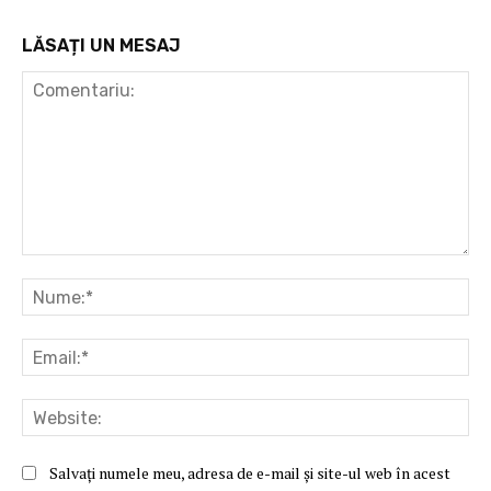
LĂSAȚI UN MESAJ
Comentariu:
Nu
Ema
Web
Salvați numele meu, adresa de e-mail și site-ul web în acest