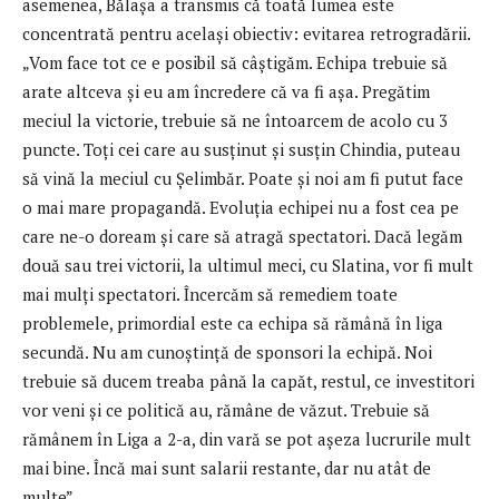
asemenea, Bălaşa a transmis că toată lumea este
concentrată pentru acelaşi obiectiv: evitarea retrogradării.
„Vom face tot ce e posibil să câştigăm. Echipa trebuie să
arate altceva şi eu am încredere că va fi aşa. Pregătim
meciul la victorie, trebuie să ne întoarcem de acolo cu 3
puncte. Toţi cei care au susţinut şi susţin Chindia, puteau
să vină la meciul cu Şelimbăr. Poate şi noi am fi putut face
o mai mare propagandă. Evoluţia echipei nu a fost cea pe
care ne-o doream şi care să atragă spectatori. Dacă legăm
două sau trei victorii, la ultimul meci, cu Slatina, vor fi mult
mai mulţi spectatori. Încercăm să remediem toate
problemele, primordial este ca echipa să rămână în liga
secundă. Nu am cunoştinţă de sponsori la echipă. Noi
trebuie să ducem treaba până la capăt, restul, ce investitori
vor veni şi ce politică au, rămâne de văzut. Trebuie să
rămânem în Liga a 2-a, din vară se pot aşeza lucrurile mult
mai bine. Încă mai sunt salarii restante, dar nu atât de
multe”.