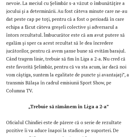
nevoie. La meciul cu Şelimbăr s-a văzut o îmbunătăţire a
jocului şi a determinării. Au fost câteva minute care ne-au
dat peste cap pe toţi, pentru că a fost o perioadă în care
echipa a făcut câteva greşeli colective şi adversarul a
întors rezultatul. Îmbucurător este că am avut putere să
egalăm şi sper ca acest rezultat să le dea încredere
jucătorilor, pentru că avem şanse bune să evităm barajul.
Când tragem linie, trebuie să fim în Liga a 2-a. Nu cred că
este favorită Şelimbăr, pentru că va sta acum, iar dacă noi
vom câştiga, suntem la egalitate de puncte şi avantajaţi”, a
transmis Bălaşa în cadrul emisiunii Sport Show, pe
Columna TV.
„Trebuie să rămânem în Liga a 2-a”
Oficialul Chindiei este de părere că o serie de rezultate
pozitive îi va aduce înapoi la stadion pe suporteri. De