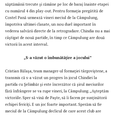
săptămânii trecute şi rămâne pe loc de baraj înainte etapei
cu numărul 4 din play-out. Pentru formaţia pregătită de
Costel Pană urmează vineri meciul de la Câmpulung,
împotriva ultimei clasate, un nou duel important în
vederea salvării directe de la retrogradare. Chindia nu a mai
câştigat de nouă partide, în timp ce Câmpulung are două
victorii în acest interval.
„S-a văzut o îmbunătăţire a jocului”
Cristian Bălaşa, team manager-ul formaţiei târgoviştene, a
transmis că s-a văzut un progres în jocul Chindiei la
partida cu Şelimbăr şi este încrezător că şirul meciurilor
fără înfrângere se va rupe vineri, la Câmpulung. „Aşteptăm
victoriile. Sper să vină de Paşte, să îi facem pe susţinătorii
echipei fericiţi. E un joc foarte important. Sperăm să fie
meciul de la Câmpulung declicul de care acest club are