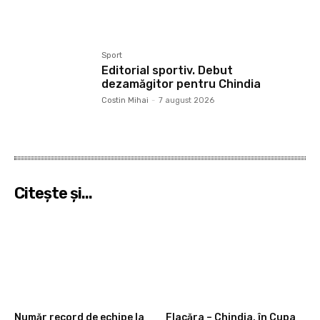
Sport
Editorial sportiv. Debut
dezamăgitor pentru Chindia
Costin Mihai
-
7 august 2026
Citeşte şi...
Număr record de echipe la
Flacăra – Chindia, în Cupa