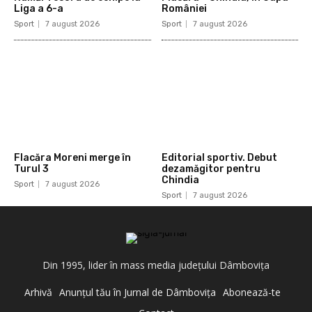
Liga a 6-a
României
Sport
7 august 2026
Sport
7 august 2026
Flacăra Moreni merge în
Editorial sportiv. Debut
Turul 3
dezamăgitor pentru
Chindia
Sport
7 august 2026
Sport
7 august 2026
Din 1995, lider în mass media judeţului Dâmboviţa
Arhivă
Anunţul tău în Jurnal de Dâmboviţa
Abonează-te