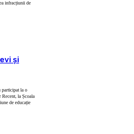
ea infracțiunii de
evi și
 participat la o
la
siune de educație