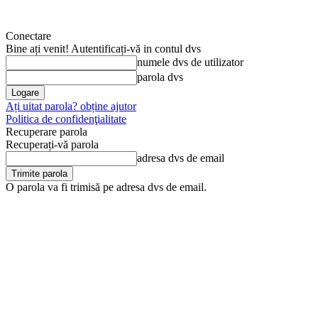
Conectare
Bine ați venit! Autentificați-vă in contul dvs
numele dvs de utilizator
parola dvs
Ați uitat parola? obține ajutor
Politica de confidenţialitate
Recuperare parola
Recuperați-vă parola
adresa dvs de email
O parola va fi trimisă pe adresa dvs de email.
vineri, 7 august, 2026
Arhivă
Anunţul tău în Jurnal de D