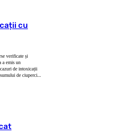
cații cu
e verificate și
azuri de intoxicații
nsumului de ciuperci...
cat