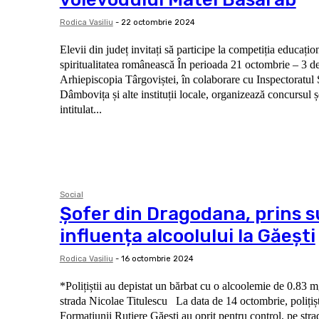
Rodica Vasiliu
-
22 octombrie 2024
Elevii din județ invitați să participe la competiția educațio
spiritualitatea românească În perioada 21 octombrie – 3 decembrie 2024,
Arhiepiscopia Târgoviștei, în colaborare cu Inspectoratul
Dâmbovița și alte instituții locale, organizează concursul ș
intitulat...
Social
Șofer din Dragodana, prins 
influența alcoolului la Găești
Rodica Vasiliu
-
16 octombrie 2024
*Polițiștii au depistat un bărbat cu o alcoolemie de 0.83 mg
strada Nicolae Titulescu La data de 14 octombrie, polițiștii din cadrul
Formațiunii Rutiere Găești au oprit pentru control, pe stra