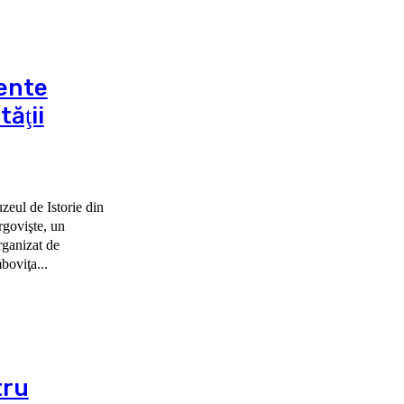
ente
tăţii
uzeul de Istorie din
govişte, un
rganizat de
boviţa...
tru