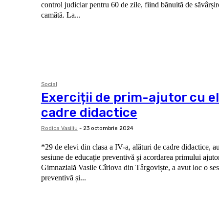
control judiciar pentru 60 de zile, fiind bănuită de săvârșir
camătă. La...
Social
Exerciții de prim-ajutor cu el
cadre didactice
Rodica Vasiliu
-
23 octombrie 2024
*29 de elevi din clasa a IV-a, alături de cadre didactice, au
sesiune de educație preventivă și acordarea primului ajutor Recent, la Școa
Gimnazială Vasile Cîrlova din Târgoviște, a avut loc o se
preventivă și...