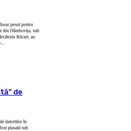
 dosar penal pentru
ecătoria Răcari, au
...
ată” de
e datoriilor în