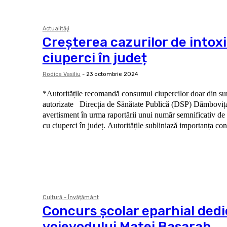
Actualităţi
Creșterea cazurilor de intoxi
ciuperci în județ
Rodica Vasiliu
-
23 octombrie 2024
*Autoritățile recomandă consumul ciupercilor doar din surs
autorizate Direcția de Sănătate Publică (DSP) Dâmbovița a emis un
avertisment în urma raportării unui număr semnificativ de c
cu ciuperci în județ. Autoritățile subliniază importanța co
Cultură - Învățământ
Concurs școlar eparhial dedi
voievodului Matei Basarab