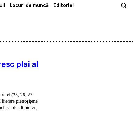
li
Locuri de muncă
Editorial
esc plai al
a rând (25, 26, 27
literare pietroşiţene
lusă, de altminteri,