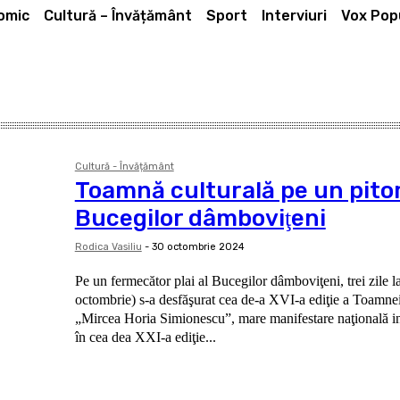
omic
Cultură – Învățământ
Sport
Interviuri
Vox Popu
Cultură - Învățământ
Toamnă culturală pe un pitor
Bucegilor dâmboviţeni
Rodica Vasiliu
-
30 octombrie 2024
Pe un fermecător plai al Bucegilor dâmboviţeni, trei zile l
octombrie) s-a desfăşurat cea de-a XVI-a ediţie a Toamnei 
„Mircea Horia Simionescu”, mare manifestare naţională inc
în cea dea XXI-a ediţie...