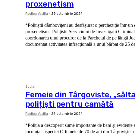
proxenetism
Rodica Vasiliu
-
29 octombrie 2024
*Polițiștii dâmbovițeni au desfășurat o percheziție într-un
proxenetism Polițiștii Serviciului de Investigații Criminale din Dâmbovița, sub
coordonarea unui procuror de la Parchetul de pe lângă Jud
documentat activitatea infracțională a unui bărbat de 25 de
Social
Femeie din Târgoviște, „sălt
polițiști pentru camătă
Rodica Vasiliu
-
24 octombrie 2024
*Poliția a descoperit sume importante de bani și evidențe al
locuința suspectei O femeie de 70 de ani din Târgoviște a fost plasată sub