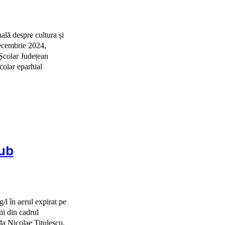
nală despre cultura și
 Școlar Județean
colar eparhial
sub
/l în aerul expirat pe
da Nicolae Titulescu,