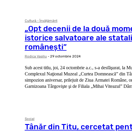
Cultură - Învățământ
„Opt decenii de la două mom
istorice salvatoare ale statali
româneşti”
Rodica Vasiliu
-
29 octombrie 2024
Sub acest titlu, joi, 24 octombrie a.c., s-a desfăşurat, la M
Complexul Naţional Muzeal „Curtea Domnească” din Târ
simpozion aniversar, prilejuit de Ziua Armatei Române, o
Garnizoana Târgovişte şi de Filiala „Mihai Viteazul” Dâm
Social
Tânăr din Titu, cercetat pen