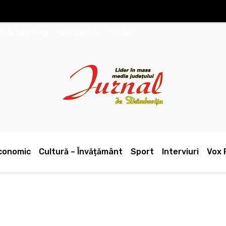
nal de Dâmboviţa
Abonează-te
Contact
conomic
Cultură – Învățământ
Sport
Interviuri
Vox 