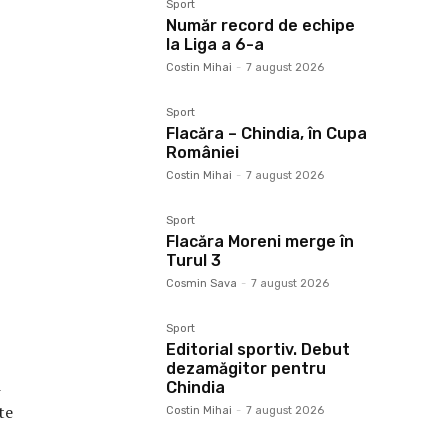
Sport
Număr record de echipe
la Liga a 6-a
Costin Mihai
-
7 august 2026
Sport
Flacăra – Chindia, în Cupa
României
Costin Mihai
-
7 august 2026
Sport
Flacăra Moreni merge în
Turul 3
Cosmin Sava
-
7 august 2026
Sport
Editorial sportiv. Debut
dezamăgitor pentru
i
Chindia
te
Costin Mihai
-
7 august 2026