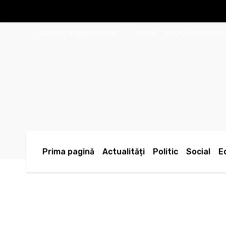
sâmbătă, 8 august, 2026
Arhivă
Anunţul tău în Jur
Prima pagină
Actualități
Politic
Social
E