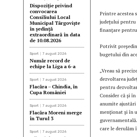
Dispoziție privind
convocarea
Printre acestea s
Consiliului Local
județului pentru 
Municipal Târgoviște
în ședință
finanțare pentru
extraordinară în data
de 10.08.2026
Potrivit președi
bugetului din ace
Sport
7 august 2026
Număr record de
echipe la Liga a 6-a
„Vreau să precize
dezvoltarea jude
Sport
7 august 2026
Flacăra – Chindia, în
pentru dezvoltar
Cupa României
Consider că și în
anumite ajustări
Sport
7 august 2026
menționat și în u
Flacăra Moreni merge
în Turul 3
guvernamentală. 
care le derulăm î
Sport
7 august 2026