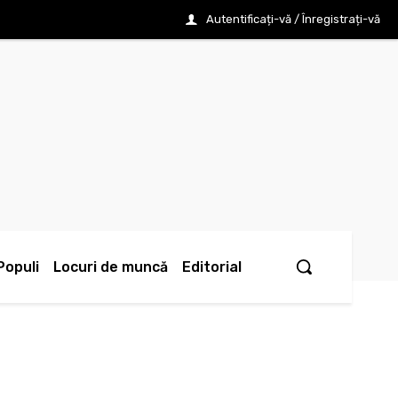
Autentificați-vă / Înregistrați-vă
Populi
Locuri de muncă
Editorial