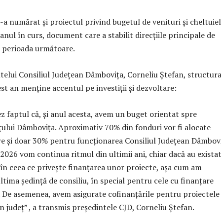
-a numărat și proiectul privind bugetul de venituri și cheltuiel
anul în curs, document care a stabilit direcțiile principale de
 perioada următoare.
ntelui Consiliul Județean Dâmbovița, Corneliu Ștefan, structur
st an menține accentul pe investiții și dezvoltare:
z faptul că, și anul acesta, avem un buget orientat spre
țului Dâmbovița. Aproximativ 70% din fonduri vor fi alocate
e și doar 30% pentru funcționarea Consiliul Județean Dâmbovi
 2026 vom continua ritmul din ultimii ani, chiar dacă au exista
 în ceea ce privește finanțarea unor proiecte, așa cum am
ltima ședință de consiliu, în special pentru cele cu finanțare
De asemenea, avem asigurate cofinanțările pentru proiectele
n județ” , a transmis președintele CJD, Corneliu Ștefan.