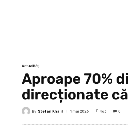
Actualităţi
Aproape 70% din
direcționate c
By
Ştefan Khalil
463
0
1 mai 2026