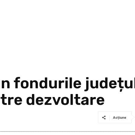
 fondurile județul
ătre dezvoltare
Acțiune