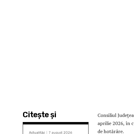
Citeşte şi
Consiliul Județea
aprilie 2026, în 
de hotărâre.
Actualităţi
7 august 2026